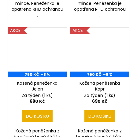
mince. Peněženka je
mince. Peněženka je
opatřena RFID ochranou
opatřena RFID ochranou
.
.
AKCE
AKCE
750 KČ
–8 %
750 KČ
–8 %
Kožená peněženka
Kožená peněženka
Jelen
Kapr
Za týden
(1 ks)
Za týden
(1 ks)
690 Kč
690 Kč
DO KOŠÍKU
DO KOŠÍKU
Kožená peněženka z
Kožená peněženka z
broušené hovězí kůže,
broušené hovězí kůže,