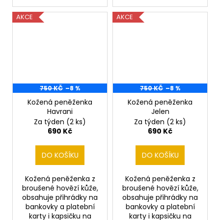
AKCE
AKCE
750 KČ
–8 %
750 KČ
–8 %
Kožená peněženka
Kožená peněženka
Havrani
Jelen
Za týden
(2 ks)
Za týden
(2 ks)
690 Kč
690 Kč
DO KOŠÍKU
DO KOŠÍKU
Kožená peněženka z
Kožená peněženka z
broušené hovězí kůže,
broušené hovězí kůže,
obsahuje přihrádky na
obsahuje přihrádky na
bankovky a platební
bankovky a platební
karty i kapsičku na
karty i kapsičku na