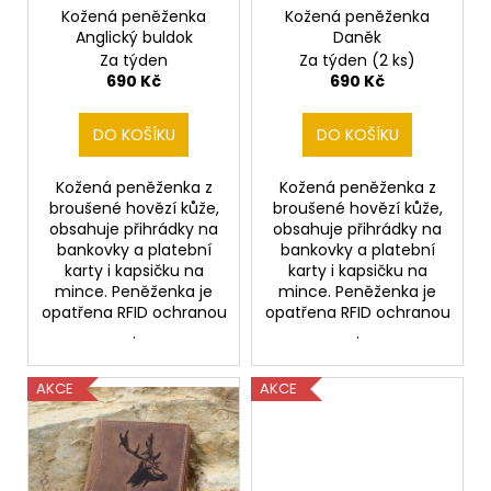
č
o
Kožená peněženka
Kožená peněženka
u
Anglický buldok
Daněk
d
j
Za týden
Za týden
(2 ks)
e
u
690 Kč
690 Kč
m
k
e
t
DO KOŠÍKU
DO KOŠÍKU
ů
TLUSTÝ
Kožená peněženka z
Kožená peněženka z
GROŠ
broušené hovězí kůže,
broušené hovězí kůže,
VÁCLAVA
obsahuje přihrádky na
obsahuje přihrádky na
II.
bankovky a platební
bankovky a platební
K
karty i kapsičku na
karty i kapsičku na
VÝROČÍ
mince. Peněženka je
mince. Peněženka je
RAŽBY
opatřena RFID ochranou
opatřena RFID ochranou
725
.
.
LET
Č.28
7
AKCE
AKCE
250
Kč