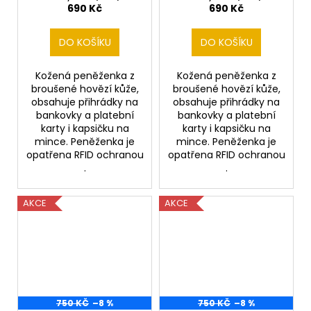
690 Kč
690 Kč
DO KOŠÍKU
DO KOŠÍKU
Kožená peněženka z
Kožená peněženka z
broušené hovězí kůže,
broušené hovězí kůže,
obsahuje přihrádky na
obsahuje přihrádky na
bankovky a platební
bankovky a platební
karty i kapsičku na
karty i kapsičku na
mince. Peněženka je
mince. Peněženka je
opatřena RFID ochranou
opatřena RFID ochranou
.
.
AKCE
AKCE
750 KČ
–8 %
750 KČ
–8 %