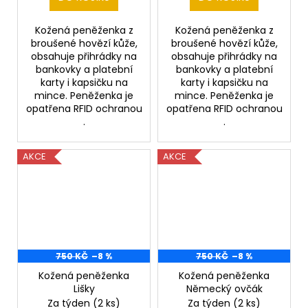
Kožená peněženka z
Kožená peněženka z
broušené hovězí kůže,
broušené hovězí kůže,
obsahuje přihrádky na
obsahuje přihrádky na
bankovky a platební
bankovky a platební
karty i kapsičku na
karty i kapsičku na
mince. Peněženka je
mince. Peněženka je
opatřena RFID ochranou
opatřena RFID ochranou
.
.
AKCE
AKCE
750 KČ
–8 %
750 KČ
–8 %
Kožená peněženka
Kožená peněženka
Lišky
Německý ovčák
Za týden
(2 ks)
Za týden
(2 ks)