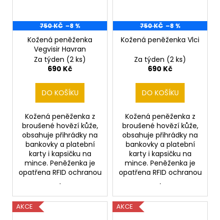
750 KČ
–8 %
750 KČ
–8 %
Kožená peněženka
Kožená peněženka Vlci
Vegvisir Havran
Za týden
(2 ks)
Za týden
(2 ks)
690 Kč
690 Kč
DO KOŠÍKU
DO KOŠÍKU
Kožená peněženka z
Kožená peněženka z
broušené hovězí kůže,
broušené hovězí kůže,
obsahuje přihrádky na
obsahuje přihrádky na
bankovky a platební
bankovky a platební
karty i kapsičku na
karty i kapsičku na
mince. Peněženka je
mince. Peněženka je
opatřena RFID ochranou
opatřena RFID ochranou
.
.
AKCE
AKCE