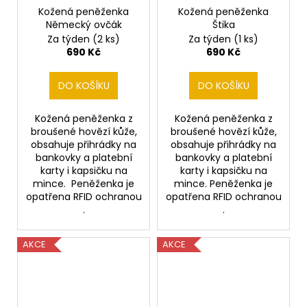
Kožená peněženka
Kožená peněženka
Německý ovčák
Štika
Za týden
(2 ks)
Za týden
(1 ks)
690 Kč
690 Kč
DO KOŠÍKU
DO KOŠÍKU
Kožená peněženka z
Kožená peněženka z
broušené hovězí kůže,
broušené hovězí kůže,
obsahuje přihrádky na
obsahuje přihrádky na
bankovky a platební
bankovky a platební
karty i kapsičku na
karty i kapsičku na
mince. Peněženka je
mince. Peněženka je
opatřena RFID ochranou
opatřena RFID ochranou
.
.
AKCE
AKCE