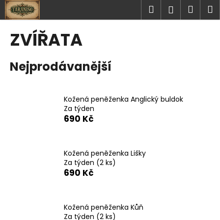
K
Přejít
Hledat
Náku
M
Přihlášen
na
o
obsah
Zpět
Zpět
košík
š
ZVÍŘATA
í
C
k
Nejprodávanější
o
p
o
Kožená peněženka Anglický buldok
t
Za týden
ř
690 Kč
e
b
u
Kožená peněženka Lišky
Za týden
(2 ks)
j
690 Kč
e
t
e
Kožená peněženka Kůň
n
Za týden
(2 ks)