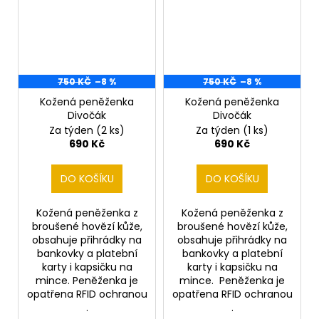
750 KČ
–8 %
750 KČ
–8 %
Kožená peněženka
Kožená peněženka
Divočák
Divočák
Za týden
(2 ks)
Za týden
(1 ks)
690 Kč
690 Kč
DO KOŠÍKU
DO KOŠÍKU
Kožená peněženka z
Kožená peněženka z
broušené hovězí kůže,
broušené hovězí kůže,
obsahuje přihrádky na
obsahuje přihrádky na
bankovky a platební
bankovky a platební
karty i kapsičku na
karty i kapsičku na
mince. Peněženka je
mince. Peněženka je
opatřena RFID ochranou
opatřena RFID ochranou
.
.