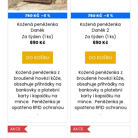
750 KČ
–8 %
750 KČ
–8 %
Kožená peněženka
Kožená peněženka
Daněk
Daněk 2
Za týden
(1 ks)
Za týden
(1 ks)
690 Kč
690 Kč
DO KOŠÍKU
DO KOŠÍKU
Kožená peněženka z
Kožená peněženka z
broušené hovězí kůže,
broušené hovězí kůže,
obsahuje přihrádky na
obsahuje přihrádky na
bankovky a platební
bankovky a platební
karty i kapsičku na
karty i kapsičku na
mince. Peněženka je
mince. Peněženka je
opatřena RFID ochranou
opatřena RFID ochranou
.
.
AKCE
AKCE