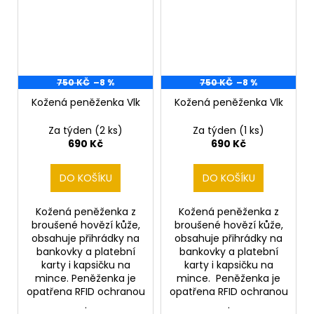
750 KČ
–8 %
750 KČ
–8 %
Kožená peněženka Vlk
Kožená peněženka Vlk
Za týden
(2 ks)
Za týden
(1 ks)
690 Kč
690 Kč
DO KOŠÍKU
DO KOŠÍKU
Kožená peněženka z
Kožená peněženka z
broušené hovězí kůže,
broušené hovězí kůže,
obsahuje přihrádky na
obsahuje přihrádky na
bankovky a platební
bankovky a platební
karty i kapsičku na
karty i kapsičku na
mince. Peněženka je
mince. Peněženka je
opatřena RFID ochranou
opatřena RFID ochranou
.
.