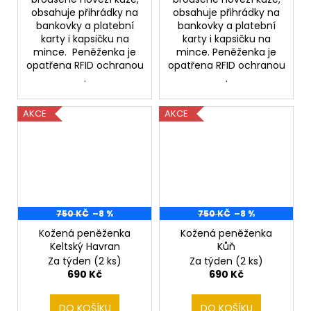
obsahuje přihrádky na
obsahuje přihrádky na
bankovky a platební
bankovky a platební
karty i kapsičku na
karty i kapsičku na
mince. Peněženka je
mince. Peněženka je
opatřena RFID ochranou
opatřena RFID ochranou
.
.
AKCE
AKCE
750 KČ
–8 %
750 KČ
–8 %
Kožená peněženka
Kožená peněženka
Keltský Havran
Kůň
Za týden
(2 ks)
Za týden
(2 ks)
690 Kč
690 Kč
DO KOŠÍKU
DO KOŠÍKU