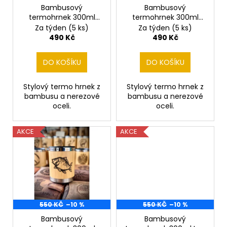
č
o
Bambusový
Bambusový
u
termohrnek 300ml
termohrnek 300ml
d
j
Grizly
Kanec
Za týden
(5 ks)
Za týden
(5 ks)
e
u
490 Kč
490 Kč
m
k
e
t
DO KOŠÍKU
DO KOŠÍKU
ů
KAPESNÍ
Stylový termo hrnek z
Stylový termo hrnek z
HODINKY
bambusu a nerezové
bambusu a nerezové
(CIBULE)
oceli.
oceli.
ČESKÝ
LEV
II
AKCE
AKCE
450
Kč
Původně:
490
Kč
550 KČ
–10 %
550 KČ
–10 %
Bambusový
Bambusový