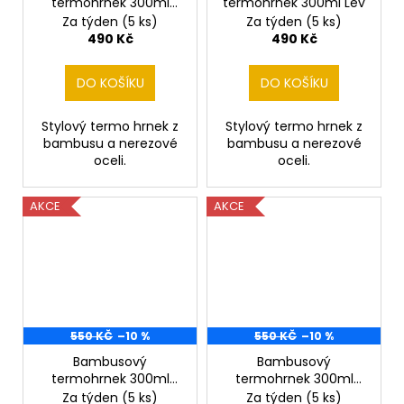
termohrnek 300ml
termohrnek 300ml Lev
Kapr
Za týden
(5 ks)
Za týden
(5 ks)
490 Kč
490 Kč
DO KOŠÍKU
DO KOŠÍKU
Stylový termo hrnek z
Stylový termo hrnek z
bambusu a nerezové
bambusu a nerezové
oceli.
oceli.
AKCE
AKCE
550 KČ
–10 %
550 KČ
–10 %
Bambusový
Bambusový
termohrnek 300ml
termohrnek 300ml
Pitbull staford
Pstruh
Za týden
(5 ks)
Za týden
(5 ks)