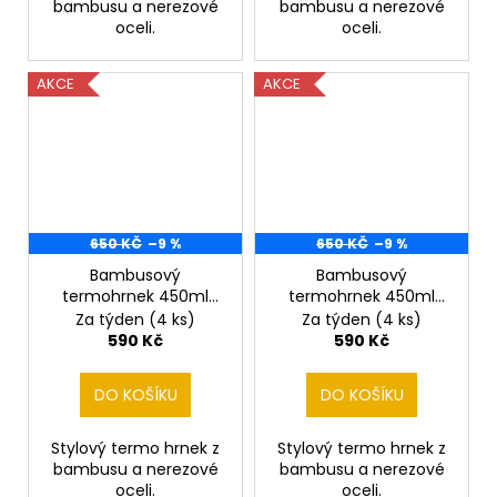
bambusu a nerezové
bambusu a nerezové
oceli.
oceli.
AKCE
AKCE
650 KČ
–9 %
650 KČ
–9 %
Bambusový
Bambusový
termohrnek 450ml
termohrnek 450ml
Border Kolie
Border Kolie II
Za týden
(4 ks)
Za týden
(4 ks)
590 Kč
590 Kč
DO KOŠÍKU
DO KOŠÍKU
Stylový termo hrnek z
Stylový termo hrnek z
bambusu a nerezové
bambusu a nerezové
oceli.
oceli.