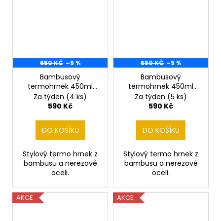
650 KČ
–9 %
650 KČ
–9 %
Bambusový
Bambusový
termohrnek 450ml
termohrnek 450ml
Buldog
candát
Za týden
(4 ks)
Za týden
(5 ks)
590 Kč
590 Kč
DO KOŠÍKU
DO KOŠÍKU
Stylový termo hrnek z
Stylový termo hrnek z
bambusu a nerezové
bambusu a nerezové
oceli.
oceli.
AKCE
AKCE