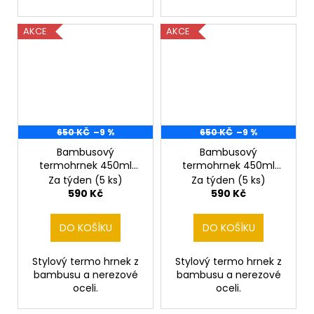
AKCE
AKCE
650 KČ
–9 %
650 KČ
–9 %
Bambusový
Bambusový
termohrnek 450ml
termohrnek 450ml
Border teriér
Buldoček
Za týden
(5 ks)
Za týden
(5 ks)
590 Kč
590 Kč
DO KOŠÍKU
DO KOŠÍKU
Stylový termo hrnek z
Stylový termo hrnek z
bambusu a nerezové
bambusu a nerezové
oceli.
oceli.