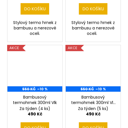
DO KOŠÍKU
DO KOŠÍKU
Stylový termo hrnek z
Stylový termo hrnek z
bambusu a nerezové
bambusu a nerezové
oceli.
oceli.
AKCE
AKCE
550 KČ
–10 %
550 KČ
–10 %
Bambusový
Bambusový
termohrnek 300ml Vlk
termohrnek 300ml Vlk
a měsíc
Za týden
(4 ks)
Za týden
(5 ks)
490 Kč
490 Kč