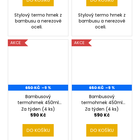
DO KOŠÍKU
DO KOŠÍKU
Stylový termo hrnek z
Stylový termo hrnek z
bambusu a nerezové
bambusu a nerezové
oceli.
oceli.
AKCE
AKCE
650 KČ
–9 %
650 KČ
–9 %
Bambusový
Bambusový
termohrnek 450ml
termohrnek 450ml
Anglický buldok
Australský Ovčák
Za týden
(4 ks)
Za týden
(4 ks)
590 Kč
590 Kč
DO KOŠÍKU
DO KOŠÍKU