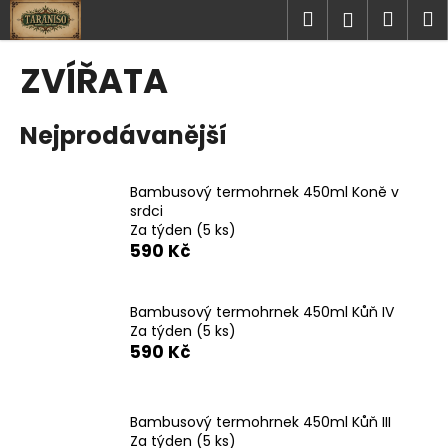
K
Přejít
Hledat
Náku
M
Přihlášen
na
o
obsah
Zpět
Zpět
košík
š
ZVÍŘATA
í
C
k
Nejprodávanější
o
p
o
Bambusový termohrnek 450ml Koně v
t
srdci
Za týden
(5 ks)
ř
590 Kč
e
b
u
Bambusový termohrnek 450ml Kůň IV
Za týden
(5 ks)
j
590 Kč
e
t
e
Bambusový termohrnek 450ml Kůň III
n
Za týden
(5 ks)