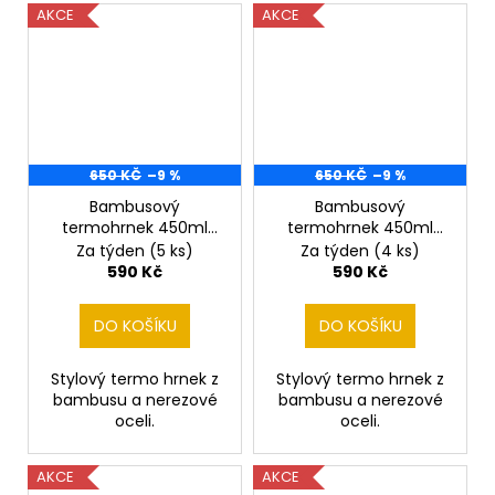
AKCE
AKCE
650 KČ
–9 %
650 KČ
–9 %
Bambusový
Bambusový
termohrnek 450ml
termohrnek 450ml
Buldoček II
Buldoček III
Za týden
(5 ks)
Za týden
(4 ks)
590 Kč
590 Kč
DO KOŠÍKU
DO KOŠÍKU
Stylový termo hrnek z
Stylový termo hrnek z
bambusu a nerezové
bambusu a nerezové
oceli.
oceli.
AKCE
AKCE