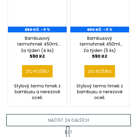
650 KČ
–9 %
650 KČ
–9 %
Bambusový
Bambusový
termohrnek 450ml
termohrnek 450ml
COOL Buldog
Český Fousek
Za týden
(4 ks)
Za týden
(5 ks)
590 Kč
590 Kč
DO KOŠÍKU
DO KOŠÍKU
Stylový termo hrnek z
Stylový termo hrnek z
bambusu a nerezové
bambusu a nerezové
oceli.
oceli.
NAČÍST 24 DALŠÍCH
S
1
7
t