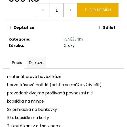
č
Měrná
u
DO KOŠÍKU
cena:
j
e
m
Zeptat se
Sdílet
e
Kategorie
:
PENĚŽENKY
Záruka
:
2 roky
TLUSTÝ
GROŠ
VÁCLAVA
Popis
Diskuze
II.
K
VÝROČÍ
materiál: pravá hovězí kůže
RAŽBY
725
barva: kávově hnědá
(odstín se může vždy lišit)
LET
Č.28
provedení: dvojmo prošívaná pevnostní nití
7
kapsička na mince
250
Kč
2x přihrádka na bankovky
10 x kapsička na karty
2 skryté kapsy a 1 se zipem