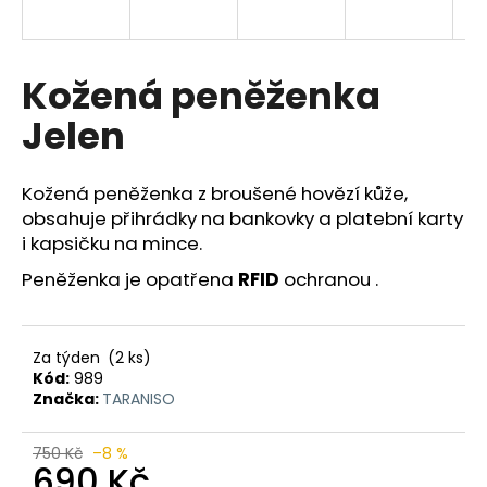
a
j
í
Kožená peněženka
t
Jelen
?
Kožená peněženka z broušené hovězí kůže,
obsahuje přihrádky na bankovky a platební karty
i kapsičku na mince.
HLEDAT
Peněženka je opatřena
RFID
ochranou .
D
Za týden
(2 ks)
o
Kód:
989
p
Značka:
TARANISO
o
r
750 Kč
–8 %
u
690 Kč