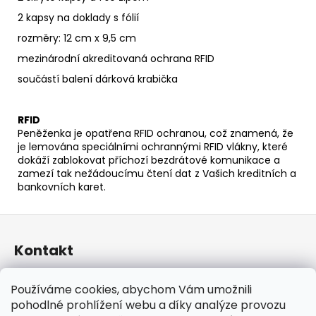
2 kapsy na doklady s fólií
rozměry: 12 cm x 9,5 cm
mezinárodní akreditovaná ochrana RFID
součástí balení dárková krabička
RFID
Peněženka je opatřena RFID ochranou, což znamená, že
je lemována speciálními ochrannými RFID vlákny, které
dokáží zablokovat příchozí bezdrátové komunikace a
zamezí tak nežádoucímu čtení dat z Vašich kreditních a
bankovních karet.
Z
á
Kontakt
p
a
taraniso
@
email.cz
Používáme cookies, abychom Vám umožnili
t
+420 732 241 665
pohodlné prohlížení webu a díky analýze provozu
í
TARANISO