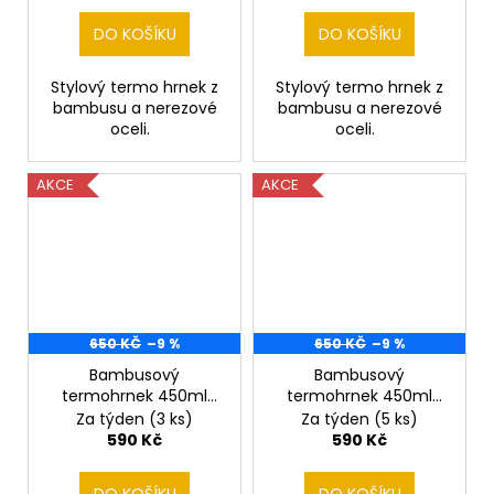
DO KOŠÍKU
DO KOŠÍKU
Stylový termo hrnek z
Stylový termo hrnek z
bambusu a nerezové
bambusu a nerezové
oceli.
oceli.
AKCE
AKCE
650 KČ
–9 %
650 KČ
–9 %
Bambusový
Bambusový
termohrnek 450ml
termohrnek 450ml
Iron Maiden
Kytara
Za týden
(3 ks)
Za týden
(5 ks)
590 Kč
590 Kč