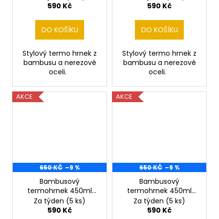
590 Kč
590 Kč
DO KOŠÍKU
DO KOŠÍKU
Stylový termo hrnek z
Stylový termo hrnek z
bambusu a nerezové
bambusu a nerezové
oceli.
oceli.
AKCE
AKCE
650 KČ
–9 %
650 KČ
–9 %
Bambusový
Bambusový
termohrnek 450ml
termohrnek 450ml
Houslový klíč 2
Houslový klíč a noty
Za týden
(5 ks)
Za týden
(5 ks)
590 Kč
590 Kč