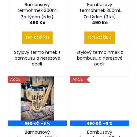
č
o
Bambusový
Bambusový
u
termohrnek 300ml
termohrnek 300ml
d
j
Houslový klíč
RAMMSTEIN
Za týden
(5 ks)
Za týden
(3 ks)
e
u
490 Kč
490 Kč
m
k
e
t
DO KOŠÍKU
DO KOŠÍKU
ů
NŮŽ
Stylový termo hrnek z
Stylový termo hrnek z
AČR
bambusu a nerezové
bambusu a nerezové
oceli.
oceli.
990
Kč
AKCE
AKCE
650 KČ
–9 %
650 KČ
–9 %
Bambusový
Bambusový