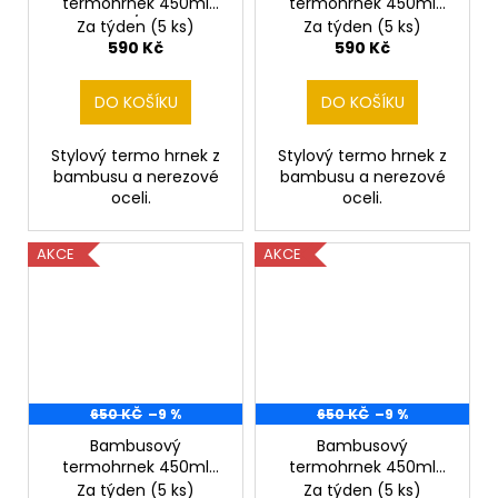
termohrnek 450ml
termohrnek 450ml
AC/DC
Harfa
Za týden
(5 ks)
Za týden
(5 ks)
590 Kč
590 Kč
DO KOŠÍKU
DO KOŠÍKU
Stylový termo hrnek z
Stylový termo hrnek z
bambusu a nerezové
bambusu a nerezové
oceli.
oceli.
AKCE
AKCE
650 KČ
–9 %
650 KČ
–9 %
Bambusový
Bambusový
termohrnek 450ml
termohrnek 450ml
Houslový klíč
Houslový klíč
Za týden
(5 ks)
Za týden
(5 ks)