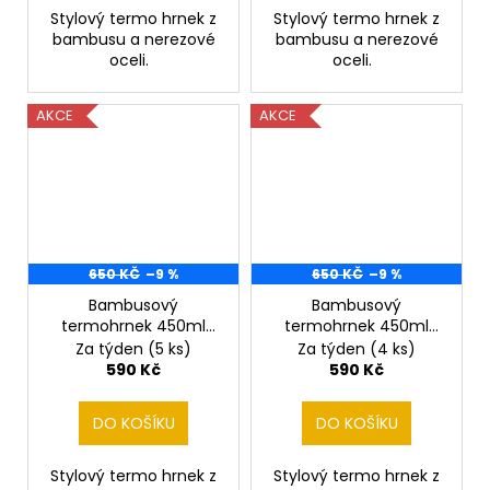
Stylový termo hrnek z
Stylový termo hrnek z
bambusu a nerezové
bambusu a nerezové
oceli.
oceli.
AKCE
AKCE
650 KČ
–9 %
650 KČ
–9 %
Bambusový
Bambusový
termohrnek 450ml
termohrnek 450ml
LINKIN PARK
Ozzy Osbourne
Za týden
(5 ks)
Za týden
(4 ks)
590 Kč
590 Kč
DO KOŠÍKU
DO KOŠÍKU
Stylový termo hrnek z
Stylový termo hrnek z