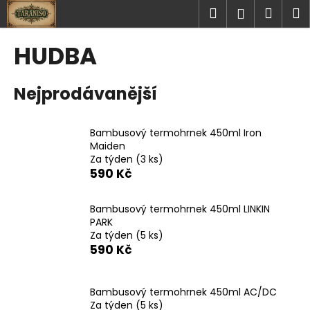
K
Přejít
Hledat
Náku
M
Přihlášen
na
o
obsah
Zpět
Zpět
košík
š
HUDBA
í
C
k
Nejprodávanější
o
p
o
Bambusový termohrnek 450ml Iron
t
Maiden
Za týden
(3 ks)
ř
590 Kč
e
b
Bambusový termohrnek 450ml LINKIN
u
PARK
j
Za týden
(5 ks)
590 Kč
e
t
e
Bambusový termohrnek 450ml AC/DC
n
Za týden
(5 ks)