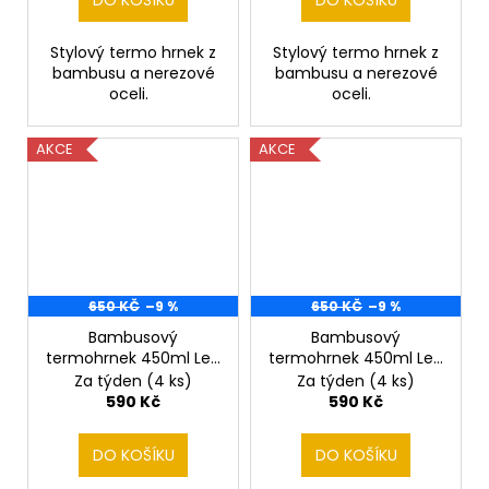
DO KOŠÍKU
DO KOŠÍKU
Stylový termo hrnek z
Stylový termo hrnek z
bambusu a nerezové
bambusu a nerezové
oceli.
oceli.
AKCE
AKCE
650 KČ
–9 %
650 KČ
–9 %
Bambusový
Bambusový
termohrnek 450ml Led
termohrnek 450ml Led
Metallica
Zeppelin
Za týden
(4 ks)
Za týden
(4 ks)
590 Kč
590 Kč
DO KOŠÍKU
DO KOŠÍKU