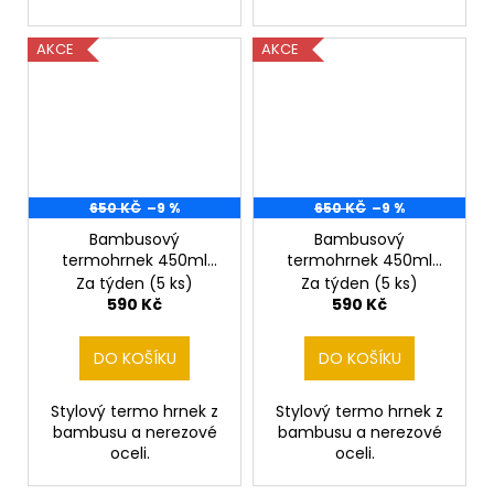
AKCE
AKCE
650 KČ
–9 %
650 KČ
–9 %
Bambusový
Bambusový
termohrnek 450ml
termohrnek 450ml
Rock n Roll
Rocková kytara
Za týden
(5 ks)
Za týden
(5 ks)
590 Kč
590 Kč
DO KOŠÍKU
DO KOŠÍKU
Stylový termo hrnek z
Stylový termo hrnek z
bambusu a nerezové
bambusu a nerezové
oceli.
oceli.