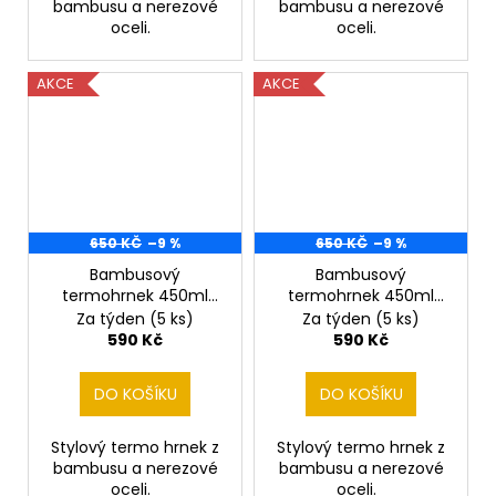
bambusu a nerezové
bambusu a nerezové
oceli.
oceli.
AKCE
AKCE
650 KČ
–9 %
650 KČ
–9 %
Bambusový
Bambusový
termohrnek 450ml
termohrnek 450ml
Queen
ROCK & ROLL
Za týden
(5 ks)
Za týden
(5 ks)
590 Kč
590 Kč
DO KOŠÍKU
DO KOŠÍKU
Stylový termo hrnek z
Stylový termo hrnek z
bambusu a nerezové
bambusu a nerezové
oceli.
oceli.