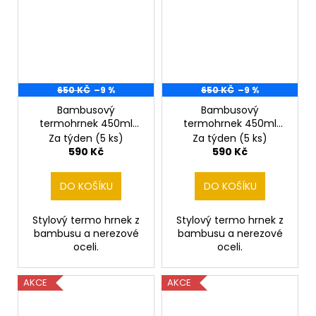
650 KČ
–9 %
650 KČ
–9 %
Bambusový
Bambusový
termohrnek 450ml
termohrnek 450ml
Srnec 2
Srnec 3
Za týden
(5 ks)
Za týden
(5 ks)
590 Kč
590 Kč
DO KOŠÍKU
DO KOŠÍKU
Stylový termo hrnek z
Stylový termo hrnek z
bambusu a nerezové
bambusu a nerezové
oceli.
oceli.
AKCE
AKCE