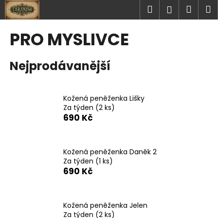
K
Přejít
Hledat
Náku
M
Přihlášen
na
o
obsah
Zpět
Zpět
košík
š
PRO MYSLIVCE
í
C
k
Nejprodávanější
o
p
o
Kožená peněženka Lišky
t
Za týden
(2 ks)
ř
690 Kč
e
b
u
Kožená peněženka Daněk 2
Za týden
(1 ks)
j
690 Kč
e
t
e
Kožená peněženka Jelen
n
Za týden
(2 ks)