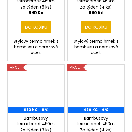
termohrnek 450ml
termohrnek 450ml
Daněk
Divočák
Za týden
(5 ks)
Za týden
(4 ks)
590 Kč
590 Kč
DO KOŠÍKU
DO KOŠÍKU
Stylový termo hrnek z
Stylový termo hrnek z
bambusu a nerezové
bambusu a nerezové
oceli.
oceli.
AKCE
AKCE
650 KČ
–9 %
650 KČ
–9 %
Bambusový
Bambusový
termohrnek 450ml
termohrnek 450ml
Dravec
Grizly
Za týden
(3 ks)
Za týden
(4 ks)