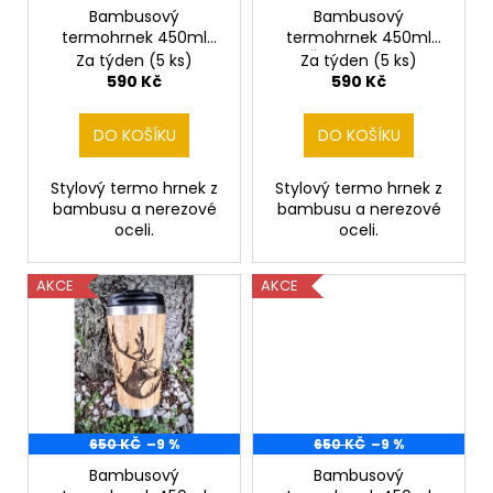
č
o
Bambusový
Bambusový
u
termohrnek 450ml
termohrnek 450ml
d
j
Bažant
Český Fousek
Za týden
(5 ks)
Za týden
(5 ks)
e
u
590 Kč
590 Kč
m
k
e
t
DO KOŠÍKU
DO KOŠÍKU
ů
VYHAZOVACÍ
Stylový termo hrnek z
Stylový termo hrnek z
NŮŽ
bambusu a nerezové
bambusu a nerezové
ČESKÝ
oceli.
oceli.
LEV
V
ERBU
AKCE
AKCE
850
Kč
650 KČ
–9 %
650 KČ
–9 %
Bambusový
Bambusový