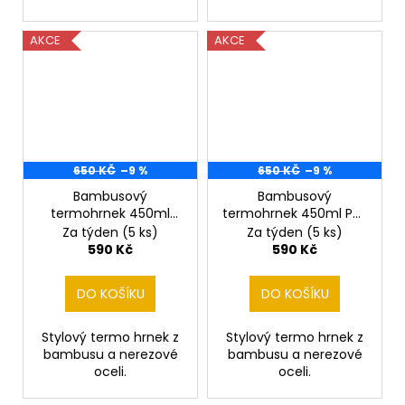
AKCE
AKCE
650 KČ
–9 %
650 KČ
–9 %
Bambusový
Bambusový
termohrnek 450ml
termohrnek 450ml Pes
myslivec
a kachny
Za týden
(5 ks)
Za týden
(5 ks)
590 Kč
590 Kč
DO KOŠÍKU
DO KOŠÍKU
Stylový termo hrnek z
Stylový termo hrnek z
bambusu a nerezové
bambusu a nerezové
oceli.
oceli.