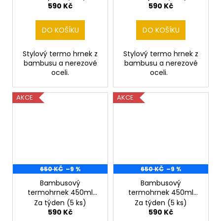
590 Kč
590 Kč
DO KOŠÍKU
DO KOŠÍKU
Stylový termo hrnek z
Stylový termo hrnek z
bambusu a nerezové
bambusu a nerezové
oceli.
oceli.
AKCE
AKCE
650 KČ
–9 %
650 KČ
–9 %
Bambusový
Bambusový
termohrnek 450ml
termohrnek 450ml
Jelen
Jelen 2
Za týden
(5 ks)
Za týden
(5 ks)
590 Kč
590 Kč