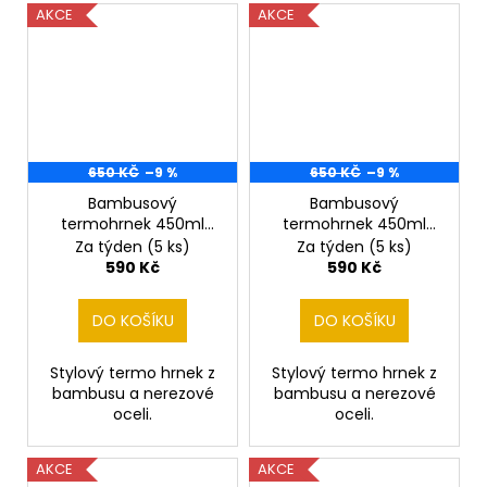
AKCE
AKCE
650 KČ
–9 %
650 KČ
–9 %
Bambusový
Bambusový
termohrnek 450ml
termohrnek 450ml
Sova
Srnec
Za týden
(5 ks)
Za týden
(5 ks)
590 Kč
590 Kč
DO KOŠÍKU
DO KOŠÍKU
Stylový termo hrnek z
Stylový termo hrnek z
bambusu a nerezové
bambusu a nerezové
oceli.
oceli.
AKCE
AKCE