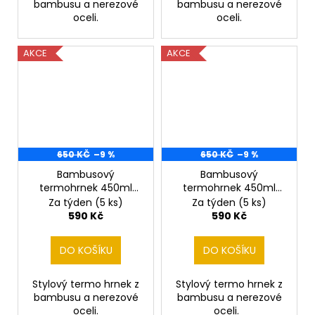
bambusu a nerezové
bambusu a nerezové
oceli.
oceli.
AKCE
AKCE
650 KČ
–9 %
650 KČ
–9 %
Bambusový
Bambusový
termohrnek 450ml
termohrnek 450ml
Lišky
Medvěd a hory
Za týden
(5 ks)
Za týden
(5 ks)
590 Kč
590 Kč
DO KOŠÍKU
DO KOŠÍKU
Stylový termo hrnek z
Stylový termo hrnek z
bambusu a nerezové
bambusu a nerezové
oceli.
oceli.