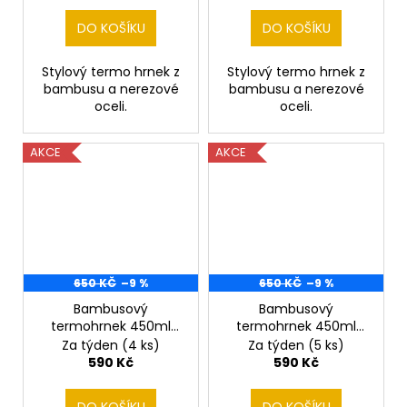
DO KOŠÍKU
DO KOŠÍKU
Stylový termo hrnek z
Stylový termo hrnek z
bambusu a nerezové
bambusu a nerezové
oceli.
oceli.
AKCE
AKCE
650 KČ
–9 %
650 KČ
–9 %
Bambusový
Bambusový
termohrnek 450ml
termohrnek 450ml
Jelen v lese
Jelen v lese 2
Za týden
(4 ks)
Za týden
(5 ks)
590 Kč
590 Kč