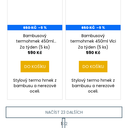
650 KČ
–9 %
650 KČ
–9 %
Bambusový
Bambusový
termohrnek 450ml
termohrnek 450ml Vlci
Srnec v lese
Za týden
(5 ks)
Za týden
(5 ks)
590 Kč
590 Kč
DO KOŠÍKU
DO KOŠÍKU
Stylový termo hrnek z
Stylový termo hrnek z
bambusu a nerezové
bambusu a nerezové
oceli.
oceli.
NAČÍST 23 DALŠÍCH
S
1
2
t