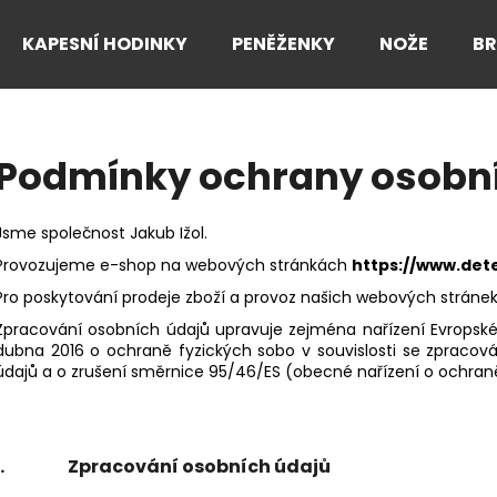
KAPESNÍ HODINKY
PENĚŽENKY
NOŽE
B
Co potřebujete najít?
Podmínky ochrany osobn
HLEDAT
Jsme společnost Jakub Ižol.
Provozujeme e-shop na webových stránkách
https://www.det
Pro poskytování prodeje zboží a provoz našich webových stráne
Doporučujeme
Zpracování osobních údajů upravuje zejména nařízení Evropsk
dubna 2016 o ochraně fyzických sobo v souvislosti se zpraco
údajů a o zrušení směrnice 95/46/ES (obecné nařízení o ochran
I. Zpracování osobních údajů