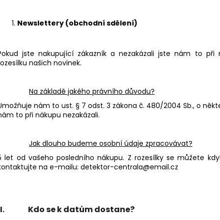
Newslettery (obchodní sdělení)
Pokud jste nakupující zákazník a nezakázali jste nám to při
rozesílku našich novinek.
Na základě jakého právního důvodu?
Umožňuje nám to ust. § 7 odst. 3 zákona č. 480/2004 Sb., o někt
nám to při nákupu nezakázali.
Jak dlouho budeme osobní údaje zpracovávat?
5 let od vašeho posledního nákupu. Z rozesílky se můžete kdy
kontaktujte na e-mailu: detektor-centrala@email.cz
II. Kdo se k datům dostane?