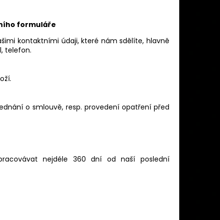
 (CIBULE) ČESKÝ LEV II
č
tního formuláře
imi kontaktními údaji, které nám sdělíte, hlavně
 telefon.
ží.
jednání o smlouvě, resp. provedení opatření před
racovávat nejdéle 360 dní od naší poslední