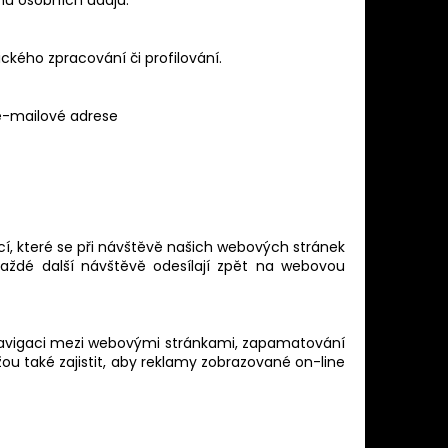
u osobních údajů.
kého zpracování či profilování.
a e-mailové adrese
í, které se při návštěvě našich webových stránek
každé další návštěvě odesílají zpět na webovou
í navigaci mezi webovými stránkami, zapamatování
žou také zajistit, aby reklamy zobrazované on-line