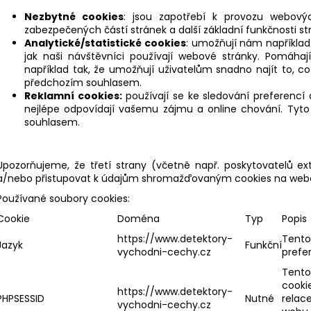
Nezbytné cookies
: jsou zapotřebí k provozu webovýc
zabezpečených částí stránek a další základní funkčnosti st
Analytické/statistické cookies
: umožňují nám například 
jak naši návštěvníci používají webové stránky. Pomáhaj
například tak, že umožňují uživatelům snadno najít to, c
předchozím souhlasem.
Reklamní cookies:
používají se ke sledování preferencí 
nejlépe odpovídají vašemu zájmu a online chování. Ty
souhlasem.
Upozorňujeme, že třetí strany (včetně např. poskytovatelů e
a/nebo přistupovat k údajům shromažďovaným cookies na web
Používané soubory cookies:
Cookie
Doména
Typ
Popis
https://www.detektory-
Tento
Jazyk
Funkční
vychodni-cechy.cz
prefer
Tento
cookie
https://www.detektory-
PHPSESSID
Nutné
relac
vychodni-cechy.cz