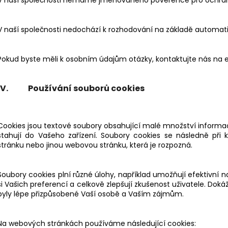
V naší společnosti nemáme jmenovaného pověřence pro ochran
V naší společnosti nedochází k rozhodování na základě automatic
Pokud byste měli k osobním údajům otázky, kontaktujte nás n
IV. Používání souborů cookies
Cookies jsou textové soubory obsahující malé množství informac
stahují do Vašeho zařízení. Soubory cookies se následně při 
stránku nebo jinou webovou stránku, která je rozpozná.
Soubory cookies plní různé úlohy, například umožňují efektivn
si Vašich preferencí a celkově zlepšují zkušenost uživatele. Doká
byly lépe přizpůsobené Vaší osobě a Vaším zájmům.
Na webových stránkách používáme následující cookies: