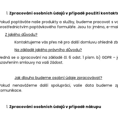
BAMBUSOVÝ TERMOHRNEK 300ML
KAPESNÍ HODINKY
VEGVÍSIR A RUNY
450 Kč
490 Kč
Původně:
490 K
Zpracování osobních údajů v případě použití kontak
Původně:
550 Kč
Pokud poptáváte naše produkty a služby, budeme pracovat s vaš
prostřednictvím poptávkového formuláře. Jsou to: jméno, e-mail,
Z jakého důvodu?
Kontaktujeme vás přes ně pro další domluvu ohledně zbo
Na základě jakého právního důvodu?
Jedná se o zpracování na základě čl. 6 odst. 1 písm. b) GDPR – 
uzavřením smlouvy na vaši žádost.
Jak dlouho budeme osobní údaje zpracovávat?
Pokud nenavážeme další spolupráci, vaše data budeme zp
komunikace.
Zpracování osobních údajů v případě nákupu