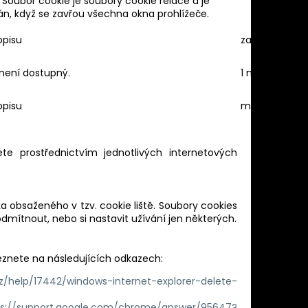
 Soubor cookie je soubory cookie relace a je
n, když se zavřou všechna okna prohlížeče.
opisu
zasedání
 není dostupný.
1 měsíc
opisu
minulý
te prostřednictvím jednotlivých internetových
 obsaženého v tzv. cookie liště. Soubory cookies
mítnout, nebo si nastavit užívání jen některých.
leznete na následujících odkazech:
z/help/17442/windows-internet-explorer-delete-
ps://support.google.com/chrome/answer/95647?