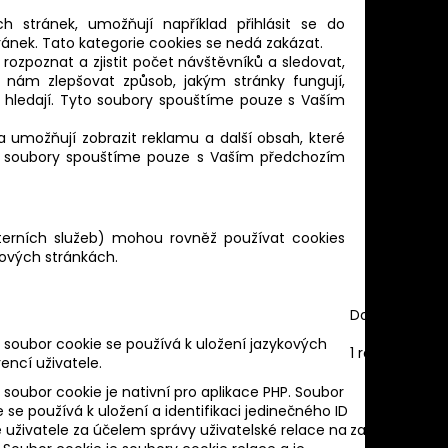
h stránek, umožňují například přihlásit se do
ránek. Tato kategorie cookies se nedá zakázat.
rozpoznat a zjistit počet návštěvníků a sledovat,
í nám zlepšovat způsob, jakým stránky fungují,
o hledají. Tyto soubory spouštíme pouze s Vaším
a umožňují zobrazit reklamu a další obsah, které
to soubory spouštíme pouze s Vaším předchozím
xterních služeb) mohou rovněž používat cookies
ových stránkách.
Doba trvání
 soubor cookie se používá k uložení jazykových
1 rok
encí uživatele.
 soubor cookie je nativní pro aplikace PHP. Soubor
 se používá k uložení a identifikaci jedinečného ID
e uživatele za účelem správy uživatelské relace na
zasedání