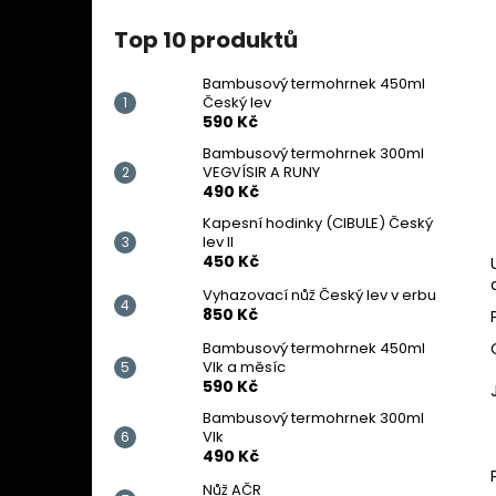
Top 10 produktů
Bambusový termohrnek 450ml
Český lev
590 Kč
Bambusový termohrnek 300ml
VEGVÍSIR A RUNY
490 Kč
Kapesní hodinky (CIBULE) Český
lev II
450 Kč
Vyhazovací nůž Český lev v erbu
850 Kč
Bambusový termohrnek 450ml
Vlk a měsíc
590 Kč
Bambusový termohrnek 300ml
Vlk
490 Kč
Nůž AČR