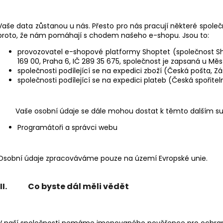
Vaše data zůstanou u nás. Přesto pro nás pracují některé společ
proto, že nám pomáhají s chodem našeho e-shopu. Jsou to:
provozovatel e-shopové platformy Shoptet (společnost Sho
169 00, Praha 6, IČ 289 35 675, společnost je zapsaná u Měs
společnosti podílející se na expedici zboží (Česká pošta, Zá
společnosti podílející se na expedici plateb (Česká spořitel
Vaše osobní údaje se dále mohou dostat k těmto dalším su
Programátoři a správci webu
Osobní údaje zpracováváme pouze na území Evropské unie.
III. Co byste dál měli vědět