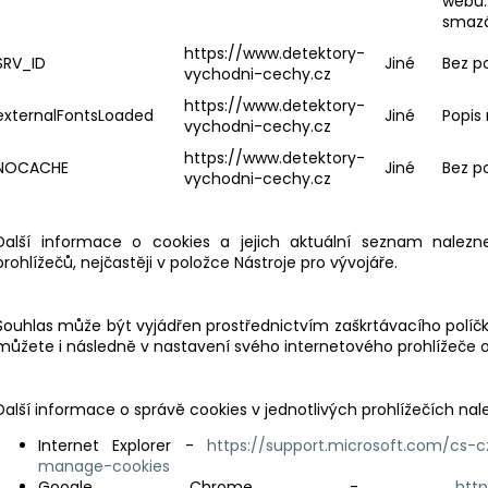
webu.
smazá
https://www.detektory-
SRV_ID
Jiné
Bez p
vychodni-cechy.cz
https://www.detektory-
externalFontsLoaded
Jiné
Popis
vychodni-cechy.cz
https://www.detektory-
NOCACHE
Jiné
Bez p
vychodni-cechy.cz
Další informace o cookies a jejich aktuální seznam nalezne
prohlížečů, nejčastěji v položce Nástroje pro vývojáře.
Souhlas může být vyjádřen prostřednictvím zaškrtávacího políčka
můžete i následně v nastavení svého internetového prohlížeče od
Další informace o správě cookies v jednotlivých prohlížečích na
Internet Explorer -
https://support.microsoft.com/cs-c
manage-cookies
Google Chrome -
htt