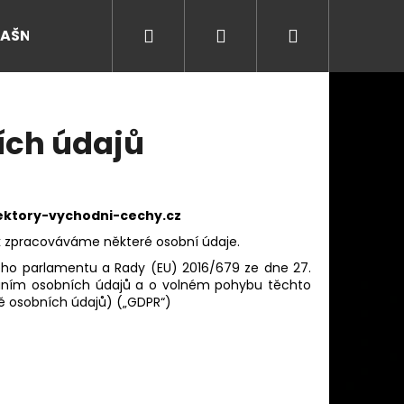
Hledat
Přihlášení
Nákupní
RAŠNY
košík
ích údajů
ektory-vychodni-cechy.cz
k zpracováváme některé osobní údaje.
ého parlamentu a Rady (EU) 2016/679 ze dne 27.
váním osobních údajů a o volném pohybu těchto
ě osobních údajů) („GDPR“)
Následující