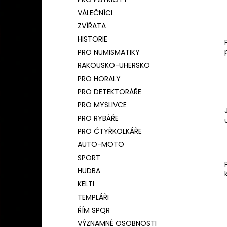
BAMBUSOVÝ TERMOHRNEK 450ML
l
ČESKÝ LEV
VÁLEČNÍCI
590 Kč
ZVÍŘATA
Původně:
650 Kč
HISTORIE
PRO NUMISMATIKY
RAKOUSKO-UHERSKO
PRO HORALY
PRO DETEKTORÁŘE
PRO MYSLIVCE
PRO RYBÁŘE
PRO ČTYŘKOLKÁŘE
AUTO-MOTO
SPORT
HUDBA
KELTI
TEMPLÁŘI
ŘÍM SPQR
VÝZNAMNÉ OSOBNOSTI