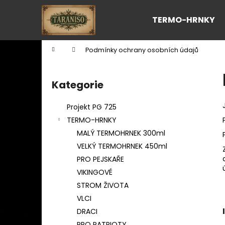
K
Přejít
na
o
TERMO-HRNKY
obsah
Zpět
Zpět
š
do
do
í
Domů
Podmínky ochrany osobních údajů
k
obchodu
obchodu
P
o
Kategorie
Přeskočit
s
kategorie
t
Projekt PG 725
r
TERMO-HRNKY
a
MALÝ TERMOHRNEK 300ml
n
VELKÝ TERMOHRNEK 450ml
n
PRO PEJSKAŘE
í
VIKINGOVÉ
p
STROM ŽIVOTA
a
VLCI
n
DRACI
e
PRO PATRIOTY