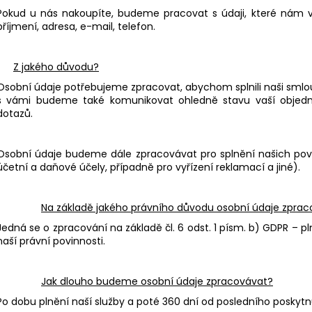
Pokud u nás nakoupíte, budeme pracovat s údaji, které nám vy
příjmení, adresa, e-mail, telefon.
Z jakého důvodu?
Osobní údaje potřebujeme zpracovat, abychom splnili naši smlou
s vámi budeme také komunikovat ohledně stavu vaší objedn
dotazů.
Osobní údaje budeme dále zpracovávat pro splnění našich povi
účetní a daňové účely, případně pro vyřízení reklamací a jiné).
Na základě jakého právního důvodu osobní údaje zpr
Jedná se o zpracování na základě čl. 6 odst. 1 písm. b) GDPR – pl
naší právní povinnosti.
Jak dlouho budeme osobní údaje zpracovávat?
Po dobu plnění naší služby a poté 360 dní od posledního poskytn