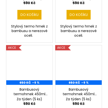
590 Kč
590 Kč
DO KOŠÍKU
DO KOŠÍKU
Stylový termo hrnek z
Stylový termo hrnek z
bambusu a nerezové
bambusu a nerezové
oceli.
oceli.
AKCE
AKCE
650 KČ
–9 %
650 KČ
–9 %
Bambusový
Bambusový
termohrnek 450ml
termohrnek 450ml
Hokejista II
Hokejový brankář
Za týden
(5 ks)
Za týden
(5 ks)
590 Kč
590 Kč