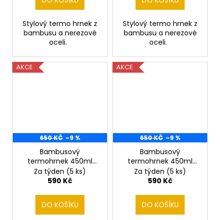
DO KOŠÍKU
DO KOŠÍKU
Stylový termo hrnek z
Stylový termo hrnek z
bambusu a nerezové
bambusu a nerezové
oceli.
oceli.
AKCE
AKCE
650 KČ
–9 %
650 KČ
–9 %
Bambusový
Bambusový
termohrnek 450ml
termohrnek 450ml
horalové, turisti
lyžař
Za týden
(5 ks)
Za týden
(5 ks)
590 Kč
590 Kč
DO KOŠÍKU
DO KOŠÍKU