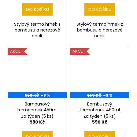
DO KOŠÍKU
DO KOŠÍKU
Stylový termo hrnek z
Stylový termo hrnek z
bambusu a nerezové
bambusu a nerezové
oceli.
oceli.
AKCE
AKCE
650 KČ
–9 %
650 KČ
–9 %
Bambusový
Bambusový
termohrnek 450ml
termohrnek 450ml
horal, turista
horalka, turistka
Za týden
(5 ks)
Za týden
(5 ks)
590 Kč
590 Kč