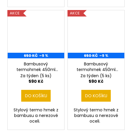
AKCE
AKCE
650 KČ
–9 %
650 KČ
–9 %
Bambusový
Bambusový
termohrnek 450ml
termohrnek 450ml
tenistka
Volleyball
Za týden
(5 ks)
Za týden
(5 ks)
590 Kč
590 Kč
DO KOŠÍKU
DO KOŠÍKU
Stylový termo hrnek z
Stylový termo hrnek z
bambusu a nerezové
bambusu a nerezové
oceli.
oceli.