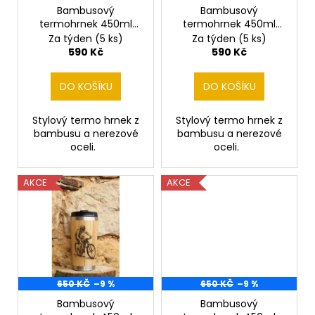
č
o
Bambusový
Bambusový
u
termohrnek 450ml
termohrnek 450ml
d
j
basketbalista
basketbalistka
Za týden
(5 ks)
Za týden
(5 ks)
e
u
590 Kč
590 Kč
m
k
e
t
DO KOŠÍKU
DO KOŠÍKU
ů
KAPESNÍ
Stylový termo hrnek z
Stylový termo hrnek z
HODINKY
bambusu a nerezové
bambusu a nerezové
(CIBULE)
oceli.
oceli.
ČESKÝ
LEV
II
AKCE
AKCE
450
Kč
Původně:
490
Kč
650 KČ
–9 %
650 KČ
–9 %
Bambusový
Bambusový