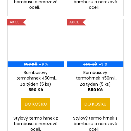
bambusu a nerezové
bambusu a nerezové
oceli.
oceli.
AKCE
AKCE
650 KČ
–9 %
650 KČ
–9 %
Bambusový
Bambusový
termohrnek 450ml
termohrnek 450ml
Státní znak Čr a
tenista
Za týden
(5 ks)
Za týden
(5 ks)
hokejový brankář
590 Kč
590 Kč
DO KOŠÍKU
DO KOŠÍKU
Stylový termo hrnek z
Stylový termo hrnek z
bambusu a nerezové
bambusu a nerezové
oceli.
oceli.