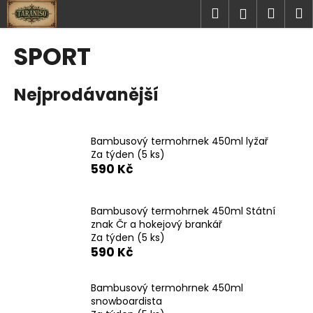
K
Přejít
Hledat
Náku
M
Přihlášen
na
o
obsah
Zpět
Zpět
košík
š
SPORT
í
C
k
Nejprodávanější
o
p
o
Bambusový termohrnek 450ml lyžař
t
Za týden
(5 ks)
ř
590 Kč
e
b
Bambusový termohrnek 450ml Státní
u
znak Čr a hokejový brankář
j
Za týden
(5 ks)
590 Kč
e
t
Bambusový termohrnek 450ml
e
snowboardista
n