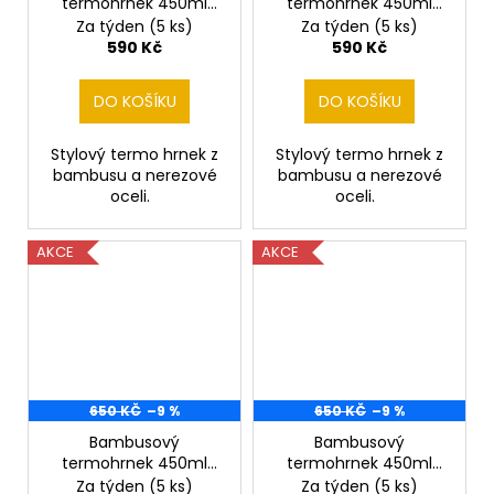
termohrnek 450ml
termohrnek 450ml
cyklista
cyklista 2
Za týden
(5 ks)
Za týden
(5 ks)
590 Kč
590 Kč
DO KOŠÍKU
DO KOŠÍKU
Stylový termo hrnek z
Stylový termo hrnek z
bambusu a nerezové
bambusu a nerezové
oceli.
oceli.
AKCE
AKCE
650 KČ
–9 %
650 KČ
–9 %
Bambusový
Bambusový
termohrnek 450ml
termohrnek 450ml
Fotbal
Hokejista
Za týden
(5 ks)
Za týden
(5 ks)