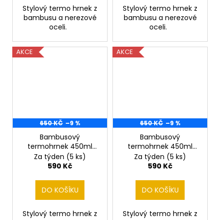
Stylový termo hrnek z
Stylový termo hrnek z
bambusu a nerezové
bambusu a nerezové
oceli.
oceli.
AKCE
AKCE
650 KČ
–9 %
650 KČ
–9 %
Bambusový
Bambusový
termohrnek 450ml
termohrnek 450ml
snowboardista
snowboardistka DIGI
Za týden
(5 ks)
Za týden
(5 ks)
590 Kč
590 Kč
DO KOŠÍKU
DO KOŠÍKU
Stylový termo hrnek z
Stylový termo hrnek z