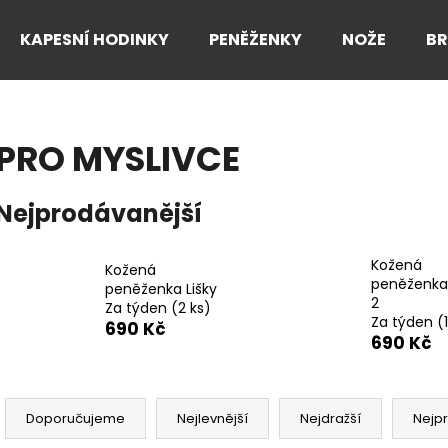
KAPESNÍ HODINKY
PENĚŽENKY
NOŽE
B
Co potřebujete najít?
PRO MYSLIVCE
HLEDAT
Nejprodávanější
Kožená
Doporučujeme
Kožená
peněženka
peněženka Lišky
2
Za týden
(2 ks)
Za týden
(
690 Kč
690 Kč
Ř
a
Doporučujeme
Nejlevnější
Nejdražší
Nejp
z