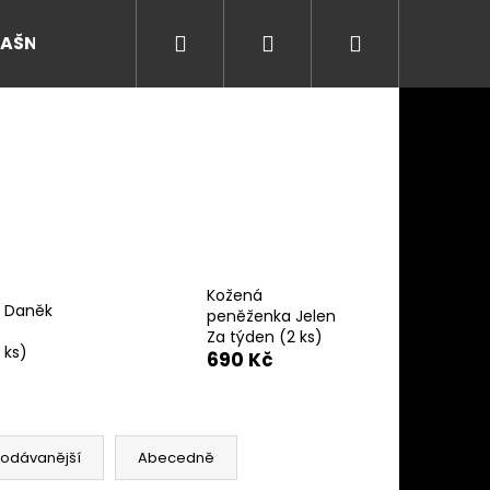
Hledat
Přihlášení
Nákupní
RAŠNY
košík
Kožená
 Daněk
peněženka Jelen
Za týden
(2 ks)
1 ks)
690 Kč
Následující
rodávanější
Abecedně