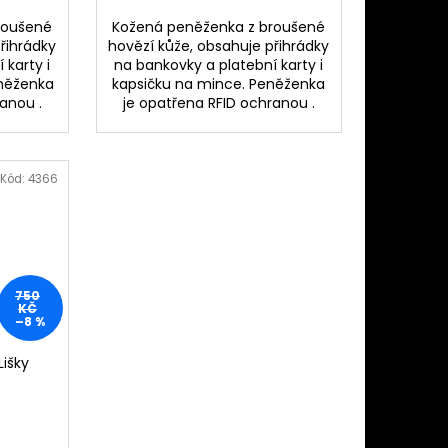
roušené
Kožená peněženka z broušené
řihrádky
hovězí kůže, obsahuje přihrádky
 karty i
na bankovky a platební karty i
eněženka
kapsičku na mince. Peněženka
anou .
je opatřena RFID ochranou .
Kód:
4366
750
KČ
–8 %
išky