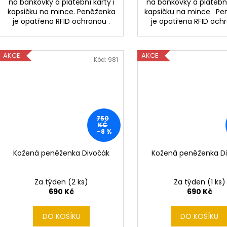
na bankovky a platební karty i
na bankovky a platební
kapsičku na mince. Peněženka
kapsičku na mince. P
je opatřena RFID ochranou .
je opatřena RFID ochr
AKCE
AKCE
Kód:
981
750
KČ
–8 %
Kožená peněženka Divočák
Kožená peněženka D
Za týden
(2 ks)
Za týden
(1 ks)
690 Kč
690 Kč
DO KOŠÍKU
DO KOŠÍKU