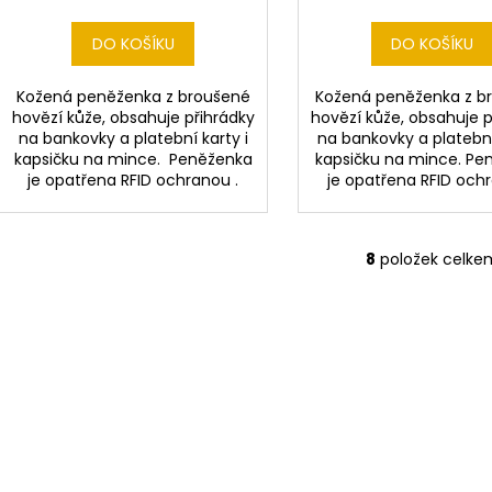
DO KOŠÍKU
DO KOŠÍKU
Kožená peněženka z broušené
Kožená peněženka z b
hovězí kůže, obsahuje přihrádky
hovězí kůže, obsahuje p
na bankovky a platební karty i
na bankovky a platební
kapsičku na mince. Peněženka
kapsičku na mince. Pe
je opatřena RFID ochranou .
je opatřena RFID ochr
8
položek celke
O
v
l
á
d
a
c
í
p
r