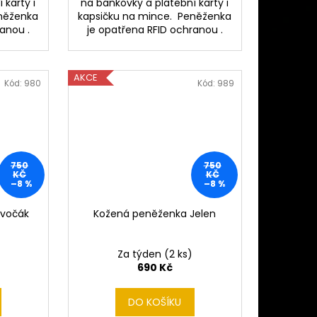
 karty i
na bankovky a platební karty i
eněženka
kapsičku na mince. Peněženka
anou .
je opatřena RFID ochranou .
AKCE
Kód:
980
Kód:
989
750
750
KČ
KČ
–8 %
–8 %
ivočák
Kožená peněženka Jelen
Za týden
(2 ks)
690 Kč
DO KOŠÍKU