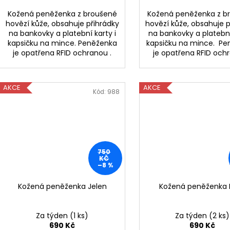
Kožená peněženka z broušené
Kožená peněženka z b
hovězí kůže, obsahuje přihrádky
hovězí kůže, obsahuje p
na bankovky a platební karty i
na bankovky a platební
kapsičku na mince. Peněženka
kapsičku na mince. P
je opatřena RFID ochranou .
je opatřena RFID ochr
AKCE
AKCE
Kód:
988
750
KČ
–8 %
Kožená peněženka Jelen
Kožená peněženka L
Za týden
(1 ks)
Za týden
(2 ks)
690 Kč
690 Kč