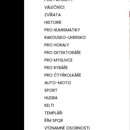
BAMBUSOVÝ TERMOHRNEK 450ML
l
ČESKÝ LEV
VÁLEČNÍCI
590 Kč
ZVÍŘATA
Původně:
650 Kč
HISTORIE
PRO NUMISMATIKY
RAKOUSKO-UHERSKO
PRO HORALY
PRO DETEKTORÁŘE
PRO MYSLIVCE
PRO RYBÁŘE
PRO ČTYŘKOLKÁŘE
AUTO-MOTO
SPORT
HUDBA
KELTI
TEMPLÁŘI
ŘÍM SPQR
VÝZNAMNÉ OSOBNOSTI