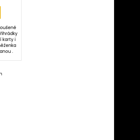
roušené
řihrádky
 karty i
něženka
anou .
m