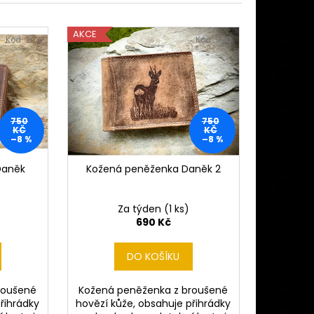
 (CIBULE) ČESKÝ LEV II
č
AKCE
Kód:
202
Kód:
990
750
750
KČ
KČ
–8 %
–8 %
Daněk
Kožená peněženka Daněk 2
Za týden
(1 ks)
690 Kč
DO KOŠÍKU
roušené
Kožená peněženka z broušené
řihrádky
hovězí kůže, obsahuje přihrádky