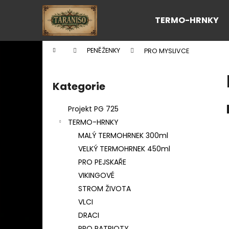
K
Přejít
na
o
TERMO-HRNKY
obsah
Zpět
Zpět
š
do
do
í
Domů
PENĚŽENKY
PRO MYSLIVCE
k
obchodu
obchodu
P
o
Kategorie
Přeskočit
s
kategorie
t
Projekt PG 725
r
TERMO-HRNKY
a
MALÝ TERMOHRNEK 300ml
n
VELKÝ TERMOHRNEK 450ml
n
PRO PEJSKAŘE
í
VIKINGOVÉ
p
STROM ŽIVOTA
a
VLCI
n
DRACI
e
PRO PATRIOTY