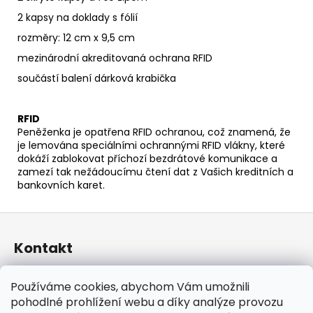
2 kapsy na doklady s fólií
rozměry: 12 cm x 9,5 cm
mezinárodní akreditovaná ochrana RFID
součástí balení dárková krabička
RFID
Peněženka je opatřena RFID ochranou, což znamená, že
je lemována speciálními ochrannými RFID vlákny, které
dokáží zablokovat příchozí bezdrátové komunikace a
zamezí tak nežádoucímu čtení dat z Vašich kreditních a
bankovních karet.
Z
á
Kontakt
p
a
taraniso
@
email.cz
Používáme cookies, abychom Vám umožnili
t
+420 732 241 665
pohodlné prohlížení webu a díky analýze provozu
í
TARANISO