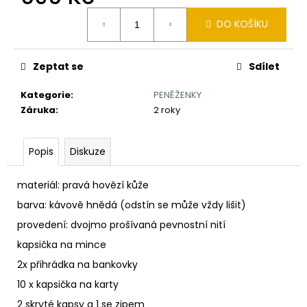
č
Měrná
u
DO KOŠÍKU
cena:
j
e
m
Zeptat se
Sdílet
e
Kategorie
:
PENĚŽENKY
Záruka
:
2 roky
TLUSTÝ
GROŠ
VÁCLAVA
Popis
Diskuze
II.
K
VÝROČÍ
materiál: pravá hovězí kůže
RAŽBY
725
barva: kávově hnědá
(odstín se může vždy lišit)
LET
Č.81
provedení: dvojmo prošívaná pevnostní nití
7
kapsička na mince
250
Kč
2x přihrádka na bankovky
10 x kapsička na karty
2 skryté kapsy a 1 se zipem