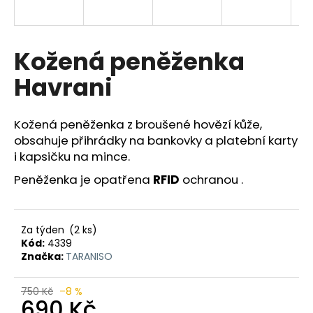
a
j
í
Kožená peněženka
t
Havrani
?
Kožená peněženka z broušené hovězí kůže,
obsahuje přihrádky na bankovky a platební karty
i kapsičku na mince.
HLEDAT
Peněženka je opatřena
RFID
ochranou .
D
Za týden
(2 ks)
o
Kód:
4339
p
Značka:
TARANISO
o
r
750 Kč
–8 %
u
690 Kč