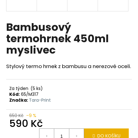
a
j
í
Bambusový
t
termohrnek 450ml
?
myslivec
Stylový termo hrnek z bambusu a nerezové oceli.
HLEDAT
Za týden
(5 ks)
Kód:
65/M317
D
Značka:
Tara-Print
o
p
650 Kč
–9 %
o
590 Kč
r
Měrná
u
DO KOŠÍKU
cena: