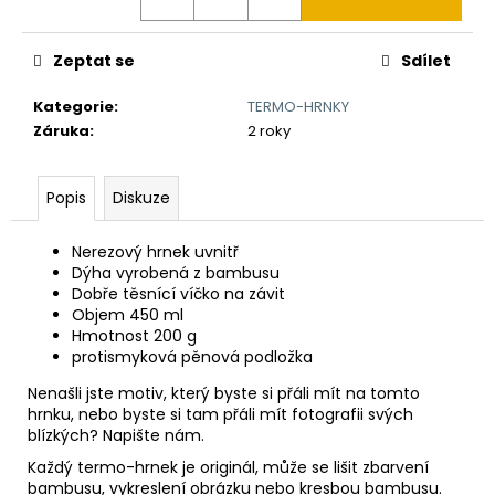
č
u
j
Zeptat se
Sdílet
e
m
Kategorie
:
TERMO-HRNKY
e
Záruka
:
2 roky
TLUSTÝ
Popis
Diskuze
GROŠ
VÁCLAVA
II.
Nerezový hrnek uvnitř
K
Dýha vyrobená z bambusu
VÝROČÍ
Dobře těsnící víčko na závit
RAŽBY
Objem 450 ml
725
Hmotnost 200 g
LET
protismyková pěnová podložka
Č.75
7
Nenašli jste motiv, který byste si přáli mít na tomto
250
hrnku, nebo byste si tam přáli mít fotografii svých
Kč
blízkých? Napište nám.
Každý termo-hrnek je originál, může se lišit zbarvení
bambusu, vykreslení obrázku nebo kresbou bambusu.