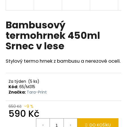
a
j
í
Bambusový
t
termohrnek 450ml
?
Srnec v lese
Stylový termo hrnek z bambusu a nerezové oceli.
HLEDAT
Za týden
(5 ks)
Kód:
65/M315
D
Značka:
Tara-Print
o
p
650 Kč
–9 %
o
590 Kč
r
Měrná
u
DO KOŠÍKU
cena: