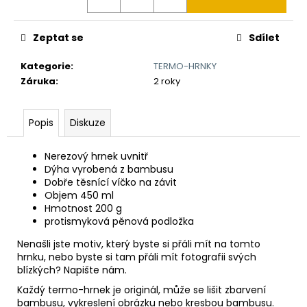
č
u
j
Zeptat se
Sdílet
e
m
Kategorie
:
TERMO-HRNKY
e
Záruka
:
2 roky
NŮŽ
Popis
Diskuze
AČR
990
Nerezový hrnek uvnitř
Kč
Dýha vyrobená z bambusu
Dobře těsnící víčko na závit
Objem 450 ml
Hmotnost 200 g
protismyková pěnová podložka
Nenašli jste motiv, který byste si přáli mít na tomto
hrnku, nebo byste si tam přáli mít fotografii svých
blízkých? Napište nám.
Každý termo-hrnek je originál, může se lišit zbarvení
bambusu, vykreslení obrázku nebo kresbou bambusu.