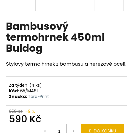
a
j
í
Bambusový
t
termohrnek 450ml
?
Buldog
Stylový termo hrnek z bambusu a nerezové oceli.
HLEDAT
Za týden
(4 ks)
Kód:
65/M481
D
Značka:
Tara-Print
o
p
650 Kč
–9 %
o
590 Kč
r
Měrná
u
DO KOŠÍKU
cena: