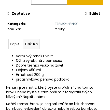
č
u
j
Zeptat se
Sdílet
e
m
Kategorie
:
TERMO-HRNKY
e
Záruka
:
2 roky
BAMBUSOVÝ
Popis
Diskuze
TERMOHRNEK
450ML
VLK
Nerezový hrnek uvnitř
A
Dýha vyrobená z bambusu
MĚSÍC
Dobře těsnící víčko na závit
590
Objem 450 ml
Kč
Hmotnost 200 g
Původně:
protismyková pěnová podložka
650
Kč
Nenašli jste motiv, který byste si přáli mít na tomto
hrnku, nebo byste si tam přáli mít fotografii svých
blízkých? Napište nám.
Každý termo-hrnek je originál, může se lišit zbarvení
bambusu, vykreslení obrázku nebo kresbou bambusu.