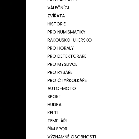
BAMBUSOVÝ TERMOHRNEK 450ML
l
ČESKÝ LEV
VÁLEČNÍCI
590 Kč
ZVÍŘATA
Původně:
650 Kč
HISTORIE
PRO NUMISMATIKY
RAKOUSKO-UHERSKO
PRO HORALY
PRO DETEKTORÁŘE
PRO MYSLIVCE
PRO RYBÁŘE
PRO ČTYŘKOLKÁŘE
AUTO-MOTO
SPORT
HUDBA
KELTI
TEMPLÁŘI
ŘÍM SPQR
VÝZNAMNÉ OSOBNOSTI