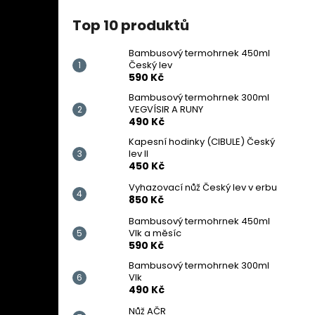
Top 10 produktů
Bambusový termohrnek 450ml
Český lev
590 Kč
Bambusový termohrnek 300ml
VEGVÍSIR A RUNY
490 Kč
Kapesní hodinky (CIBULE) Český
lev II
450 Kč
Vyhazovací nůž Český lev v erbu
850 Kč
Bambusový termohrnek 450ml
Vlk a měsíc
590 Kč
Bambusový termohrnek 300ml
Vlk
490 Kč
Nůž AČR