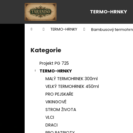
K
Přejít
na
o
TERMO-HRNKY
obsah
Zpět
Zpět
š
do
do
í
Domů
TERMO-HRNKY
Bambusový termohrne
k
obchodu
obchodu
P
o
Kategorie
Přeskočit
s
kategorie
t
Projekt PG 725
r
TERMO-HRNKY
a
MALÝ TERMOHRNEK 300ml
n
VELKÝ TERMOHRNEK 450ml
n
PRO PEJSKAŘE
í
VIKINGOVÉ
p
STROM ŽIVOTA
a
VLCI
n
DRACI
e
PRO PATRIOTY