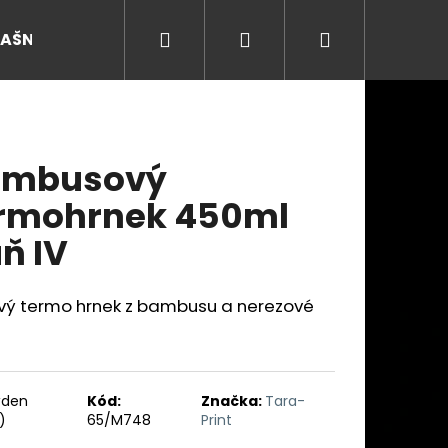
Hledat
Přihlášení
Nákupní
RAŠNY
košík
ambusový
rmohrnek 450ml
ň IV
ový termo hrnek z bambusu a nerezové
Následující
ýden
Kód:
Značka:
Tara-
)
65/M748
Print