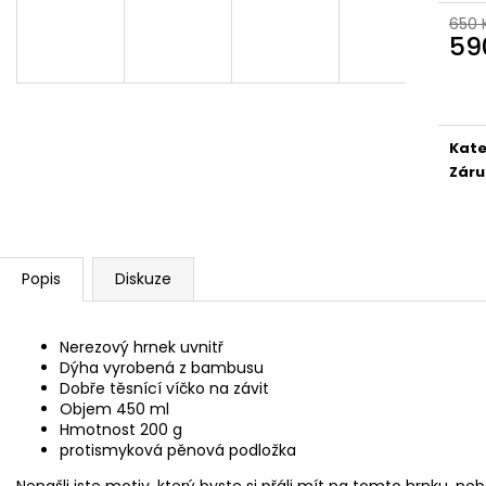
BAMBUSOVÝ TERMOHRNEK 300ML
KAPESNÍ HODINKY
VEGVÍSIR A RUNY
650 
450 Kč
59
490 Kč
Původně:
490 K
Měr
Původně:
550 Kč
cena
Kate
Záru
Popis
Diskuze
Nerezový hrnek uvnitř
Dýha vyrobená z bambusu
Dobře těsnící víčko na závit
Objem 450 ml
Hmotnost 200 g
protismyková pěnová podložka
Nenašli jste motiv, který byste si přáli mít na tomto hrnku, neb