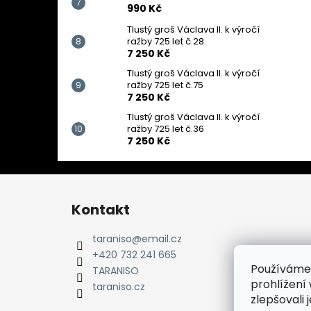
990 Kč
Tlustý groš Václava II. k výročí
ražby 725 let č.28
7 250 Kč
Tlustý groš Václava II. k výročí
ražby 725 let č.75
7 250 Kč
Tlustý groš Václava II. k výročí
ražby 725 let č.36
7 250 Kč
Z
á
Kontakt
p
a
taraniso
@
email.cz
t
+420 732 241 665
Používáme
í
TARANISO
prohlížení
taraniso.cz
zlepšovali 