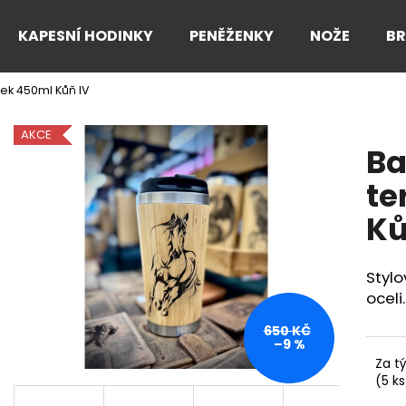
KAPESNÍ HODINKY
PENĚŽENKY
NOŽE
B
k 450ml Kůň IV
Co potřebujete najít?
AKCE
B
HLEDAT
te
Ků
Doporučujeme
Styl
oceli.
650 KČ
–9 %
Za t
(5 ks