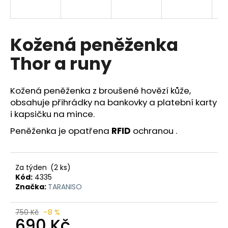
a
j
í
Kožená peněženka
t
Thor a runy
?
Kožená peněženka z broušené hovězí kůže,
obsahuje přihrádky na bankovky a platební karty
i kapsičku na mince.
HLEDAT
Peněženka je opatřena
RFID
ochranou .
D
Za týden
(2 ks)
o
Kód:
4335
p
Značka:
TARANISO
o
r
750 Kč
–8 %
u
690 Kč