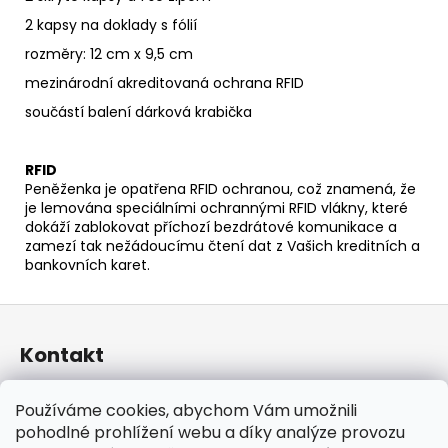
2 kapsy na doklady s fólií
rozměry: 12 cm x 9,5 cm
mezinárodní akreditovaná ochrana RFID
součástí balení dárková krabička
RFID
Peněženka je opatřena RFID ochranou, což znamená, že
je lemována speciálními ochrannými RFID vlákny, které
dokáží zablokovat příchozí bezdrátové komunikace a
zamezí tak nežádoucímu čtení dat z Vašich kreditních a
bankovních karet.
Z
á
Kontakt
p
a
taraniso
@
email.cz
Používáme cookies, abychom Vám umožnili
t
+420 732 241 665
pohodlné prohlížení webu a díky analýze provozu
í
TARANISO