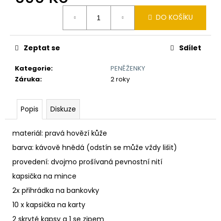
č
Měrná
u
DO KOŠÍKU
cena:
j
e
m
Zeptat se
Sdílet
e
Kategorie
:
PENĚŽENKY
Záruka
:
2 roky
TLUSTÝ
GROŠ
VÁCLAVA
Popis
Diskuze
II.
K
VÝROČÍ
materiál: pravá hovězí kůže
RAŽBY
725
barva: kávově hnědá
(odstín se může vždy lišit)
LET
Č.73
provedení: dvojmo prošívaná pevnostní nití
7
kapsička na mince
250
Kč
2x přihrádka na bankovky
10 x kapsička na karty
2 skryté kapsy a 1 se zipem