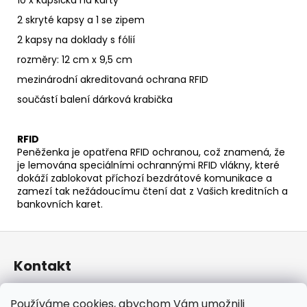
2 skryté kapsy a 1 se zipem
2 kapsy na doklady s fólií
rozměry: 12 cm x 9,5 cm
mezinárodní akreditovaná ochrana RFID
součástí balení dárková krabička
RFID
Peněženka je opatřena RFID ochranou, což znamená, že
je lemována speciálními ochrannými RFID vlákny, které
dokáží zablokovat příchozí bezdrátové komunikace a
zamezí tak nežádoucímu čtení dat z Vašich kreditních a
bankovních karet.
Z
á
Kontakt
p
a
taraniso
@
email.cz
Používáme cookies, abychom Vám umožnili