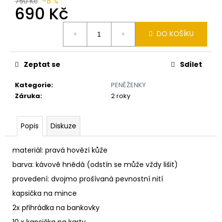
č
750 Kč
–8 %
690 Kč
u
j
Měrná
e
DO KOŠÍKU
cena:
m
e
Zeptat se
Sdílet
TLUSTÝ
Kategorie
:
PENĚŽENKY
GROŠ
Záruka
:
2 roky
VÁCLAVA
II.
K
Popis
Diskuze
VÝROČÍ
RAŽBY
725
materiál: pravá hovězí kůže
LET
Č.56
barva: kávově hnědá
(odstín se může vždy lišit)
7
provedení: dvojmo prošívaná pevnostní nití
250
Kč
kapsička na mince
2x přihrádka na bankovky
10 x kapsička na karty