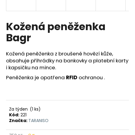
a
j
í
Kožená peněženka
t
Bagr
?
Kožená peněženka z broušené hovězí kůže,
obsahuje přihrádky na bankovky a platební karty
i kapsičku na mince.
HLEDAT
Peněženka je opatřena
RFID
ochranou .
D
o
p
Za týden
(1 ks)
Kód:
221
o
Značka:
TARANISO
r
u