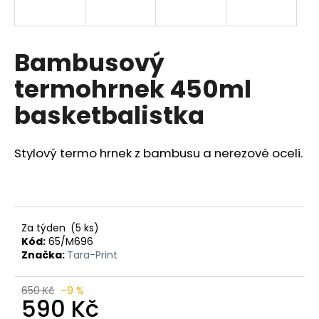
a
j
í
Bambusový
t
termohrnek 450ml
?
basketbalistka
Stylový termo hrnek z bambusu a nerezové oceli.
HLEDAT
D
Za týden
(5 ks)
o
Kód:
65/M696
Značka:
Tara-Print
p
o
r
650 Kč
–9 %
590 Kč
u