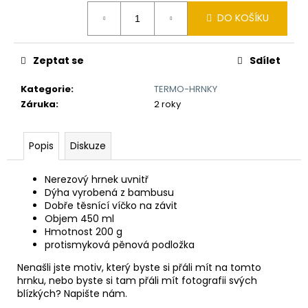
č
Měrná
u
DO KOŠÍKU
cena:
j
e
m
Zeptat se
Sdílet
e
Kategorie
:
TERMO-HRNKY
Záruka
:
2 roky
NŮŽ
AČR
Popis
Diskuze
990
Kč
Nerezový hrnek uvnitř
Dýha vyrobená z bambusu
Dobře těsnící víčko na závit
Objem 450 ml
Hmotnost 200 g
protismyková pěnová podložka
Nenašli jste motiv, který byste si přáli mít na tomto
hrnku, nebo byste si tam přáli mít fotografii svých
blízkých? Napište nám.