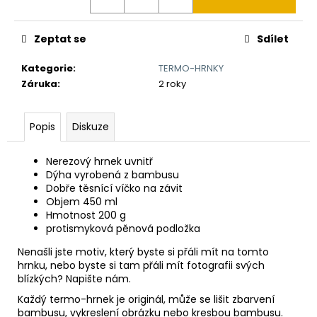
č
u
j
Zeptat se
Sdílet
e
m
Kategorie
:
TERMO-HRNKY
e
Záruka
:
2 roky
VYHAZOVACÍ
Popis
Diskuze
NŮŽ
ČESKÝ
LEV
Nerezový hrnek uvnitř
V
Dýha vyrobená z bambusu
ERBU
Dobře těsnící víčko na závit
850
Objem 450 ml
Kč
Hmotnost 200 g
protismyková pěnová podložka
Nenašli jste motiv, který byste si přáli mít na tomto
hrnku, nebo byste si tam přáli mít fotografii svých
blízkých? Napište nám.
Každý termo-hrnek je originál, může se lišit zbarvení
bambusu, vykreslení obrázku nebo kresbou bambusu.