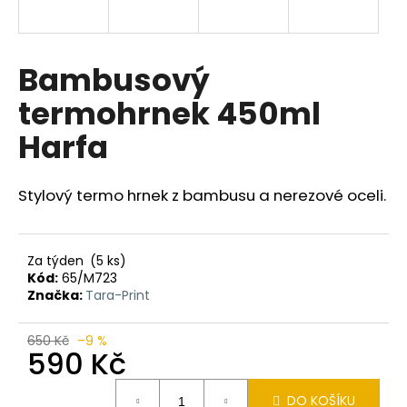
a
j
í
Bambusový
t
termohrnek 450ml
?
Harfa
Stylový termo hrnek z bambusu a nerezové oceli.
HLEDAT
Za týden
(5 ks)
Kód:
65/M723
D
Značka:
Tara-Print
o
p
650 Kč
–9 %
o
590 Kč
r
Měrná
u
DO KOŠÍKU
cena: