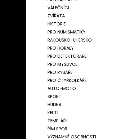
BAMBUSOVÝ TERMOHRNEK 450ML
l
ČESKÝ LEV
VÁLEČNÍCI
590 Kč
ZVÍŘATA
Původně:
650 Kč
HISTORIE
PRO NUMISMATIKY
RAKOUSKO-UHERSKO
PRO HORALY
PRO DETEKTORÁŘE
PRO MYSLIVCE
PRO RYBÁŘE
PRO ČTYŘKOLKÁŘE
AUTO-MOTO
SPORT
HUDBA
KELTI
TEMPLÁŘI
ŘÍM SPQR
VÝZNAMNÉ OSOBNOSTI