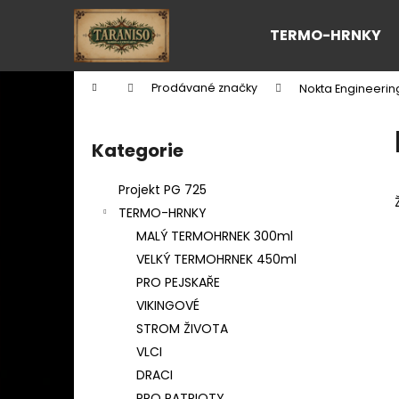
K
Přejít
na
o
TERMO-HRNKY
obsah
Zpět
Zpět
š
do
do
í
Domů
Prodávané značky
Nokta Engineerin
k
obchodu
obchodu
P
o
Kategorie
Přeskočit
s
kategorie
t
Projekt PG 725
r
TERMO-HRNKY
a
MALÝ TERMOHRNEK 300ml
n
VELKÝ TERMOHRNEK 450ml
n
PRO PEJSKAŘE
í
VIKINGOVÉ
p
STROM ŽIVOTA
a
VLCI
n
DRACI
e
PRO PATRIOTY