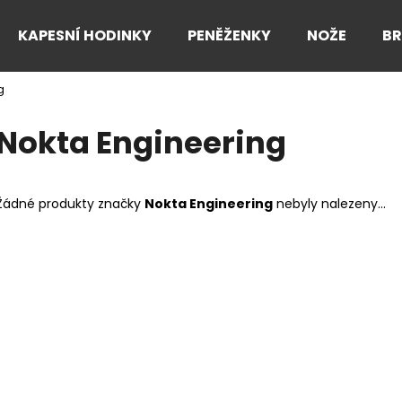
KAPESNÍ HODINKY
PENĚŽENKY
NOŽE
B
g
Co potřebujete najít?
Nokta Engineering
HLEDAT
Žádné produkty značky
Nokta Engineering
nebyly nalezeny...
Doporučujeme