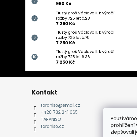
990 Kč
Tlustý groš Václava II. k výročí
ražby 725 let č.28
7 250 Kč
Tlustý groš Václava II. k výročí
ražby 725 let č.75
7 250 Kč
Tlustý groš Václava II. k výročí
ražby 725 let č.36
7 250 Kč
Z
á
Kontakt
p
a
taraniso
@
email.cz
t
+420 732 241 665
Používáme
í
TARANISO
prohlížení
taraniso.cz
zlepšovali 