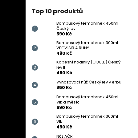
Top 10 produktů
Bambusový termohrnek 450ml
Český lev
590 Kč
Bambusový termohrnek 300ml
VEGVÍSIR A RUNY
490 Kč
Kapesní hodinky (CIBULE) Český
lev II
450 Kč
Vyhazovací nůž Český lev v erbu
850 Kč
Bambusový termohrnek 450ml
Vlk a měsíc
590 Kč
Bambusový termohrnek 300ml
Vlk
490 Kč
Nůž AČR