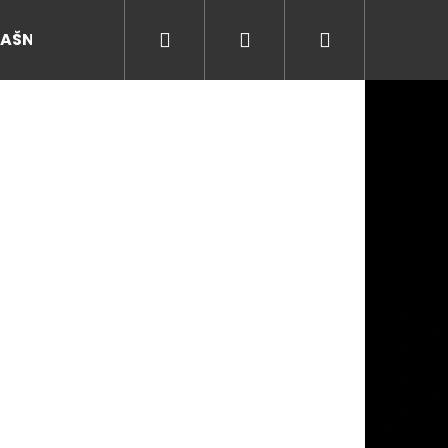
Hledat
Přihlášení
Nákupní
RAŠNY
košík
Následující