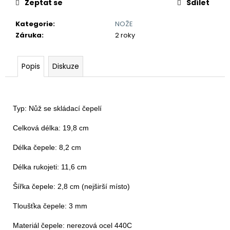
č
Zeptat se
Sdílet
u
j
Kategorie
:
NOŽE
e
Záruka
:
2 roky
m
e
Popis
Diskuze
VYHAZOVACÍ
NŮŽ
ČESKÝ
Typ: Nůž se skládací čepelí

LEV
V
Celková délka: 19,8 cm

ERBU
850
Délka čepele: 8,2 cm

Kč
Délka rukojeti: 11,6 cm

Šířka čepele: 2,8 cm (nejširší místo)

Tloušťka čepele: 3 mm

Materiál čepele: nerezová ocel 440C
