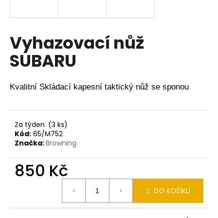
a
j
í
Vyhazovací nůž
t
SUBARU
?
Kvalitní Skládací kapesní taktický nůž se sponou
HLEDAT
Za týden
(3 ks)
Kód:
65/M752
Značka:
Browning
D
o
850 Kč
p
Měrná
o
DO KOŠÍKU
cena:
r
u