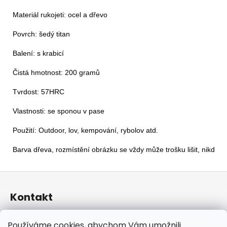
Materiál rukojeti: ocel a dřevo

Povrch: šedý titan

Balení: s krabicí

Čistá hmotnost: 200 gramů

Tvrdost: 57HRC

Vlastnosti: se sponou v pase

Použití: Outdoor, lov, kempování, rybolov atd.
Barva dřeva, rozmístění obrázku se vždy může trošku lišit, nikdy n
Z
á
Kontakt
p
a
taraniso
@
email.cz
Používáme cookies, abychom Vám umožnili