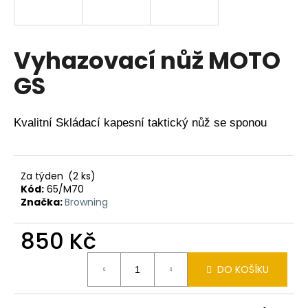
a
j
í
Vyhazovací nůž MOTO
t
GS
?
Kvalitní Skládací kapesní taktický nůž se sponou
HLEDAT
Za týden
(2 ks)
Kód:
65/M70
Značka:
Browning
D
o
850 Kč
p
Měrná
o
DO KOŠÍKU
cena:
r
u