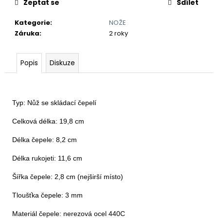
č
Zeptat se
Sdílet
u
j
Kategorie
:
NOŽE
e
Záruka
:
2 roky
m
e
Popis
Diskuze
BAMBUSOVÝ
TERMOHRNEK
450ML
Typ: Nůž se skládací čepelí

VLK
A
Celková délka: 19,8 cm

MĚSÍC
590
Délka čepele: 8,2 cm

Kč
Původně:
Délka rukojeti: 11,6 cm

650
Kč
Šířka čepele: 2,8 cm (nejširší místo)

Tloušťka čepele: 3 mm

Materiál čepele: nerezová ocel 440C
