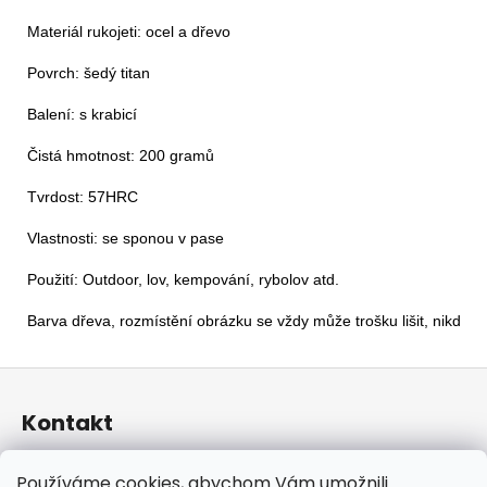
Materiál rukojeti: ocel a dřevo

Povrch: šedý titan

Balení: s krabicí

Čistá hmotnost: 200 gramů

Tvrdost: 57HRC

Vlastnosti: se sponou v pase

Použití: Outdoor, lov, kempování, rybolov atd.
Barva dřeva, rozmístění obrázku se vždy může trošku lišit, nikdy n
Z
á
Kontakt
p
a
taraniso
@
email.cz
Používáme cookies, abychom Vám umožnili