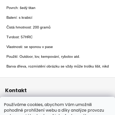
Povrch: šedý titan

Balení: s krabicí

Čistá hmotnost: 200 gramů

Tvrdost: 57HRC

Vlastnosti: se sponou v pase

Použití: Outdoor, lov, kempování, rybolov atd.
Barva dřeva, rozmístění obrázku se vždy může trošku lišit, nikdy n
Z
á
Kontakt
p
a
taraniso
@
email.cz
Používáme cookies, abychom Vám umožnili
t
+420 732 241 665
pohodlné prohlížení webu a díky analýze provozu
í
TARANISO