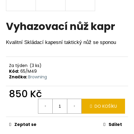
a
j
í
Vyhazovací nůž kapr
t
?
Kvalitní Skládací kapesní taktický nůž se sponou
Za týden
(3 ks)
HLEDAT
Kód:
65/M49
Značka:
Browning
850 Kč
D
o
Měrná
DO KOŠÍKU
cena:
p
o
r
Zeptat se
Sdílet
u