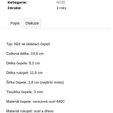
č
Kategorie
:
NOŽE
u
Záruka
:
2 roky
j
e
m
Popis
Diskuze
e
NŮŽ
Typ: Nůž se skládací čepelí

AČR
990
Celková délka: 19,8 cm

Kč
Délka čepele: 8,2 cm

Délka rukojeti: 11,6 cm

Šířka čepele: 2,8 cm (nejširší místo)

Tloušťka čepele: 3 mm

Materiál čepele: nerezová ocel 440C

Materiál rukojeti: ocel a dřevo
