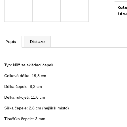
BAMBUSOVÝ TERMOHRNEK 300ML
KAPESNÍ HODINKY
VEGVÍSIR A RUNY
Kate
450 Kč
490 Kč
Původně:
490 K
Záru
Původně:
550 Kč
Popis
Diskuze
Typ: Nůž se skládací čepelí

Celková délka: 19,8 cm

Délka čepele: 8,2 cm

Délka rukojeti: 11,6 cm

Šířka čepele: 2,8 cm (nejširší místo)

Tloušťka čepele: 3 mm
