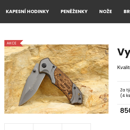
KAPESNÍ HODINKY
PENĚŽENKY
NOŽE
B
Co potřebujete najít?
AKCE
Vy
HLEDAT
Kvali
Doporučujeme
Za t
(4 k
85
Měr
cena