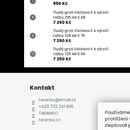
990 Kč
Tlustý groš Václava II. k výročí
ražby 725 let č.28
7 250 Kč
Tlustý groš Václava II. k výročí
ražby 725 let č.75
7 250 Kč
Tlustý groš Václava II. k výročí
ražby 725 let č.56
7 250 Kč
Z
á
Kontakt
p
a
taraniso
@
email.cz
t
+420 732 241 665
Používáme
í
TARANISO
prohlížení
taraniso.cz
zlepšovali 