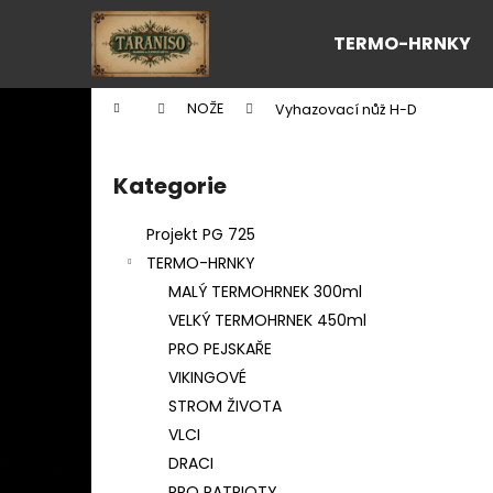
K
Přejít
na
o
TERMO-HRNKY
obsah
Zpět
Zpět
š
do
do
í
Domů
NOŽE
Vyhazovací nůž H-D
k
obchodu
obchodu
P
o
Kategorie
Přeskočit
s
kategorie
t
Projekt PG 725
r
TERMO-HRNKY
a
MALÝ TERMOHRNEK 300ml
n
VELKÝ TERMOHRNEK 450ml
n
PRO PEJSKAŘE
í
VIKINGOVÉ
p
STROM ŽIVOTA
a
VLCI
n
DRACI
e
PRO PATRIOTY