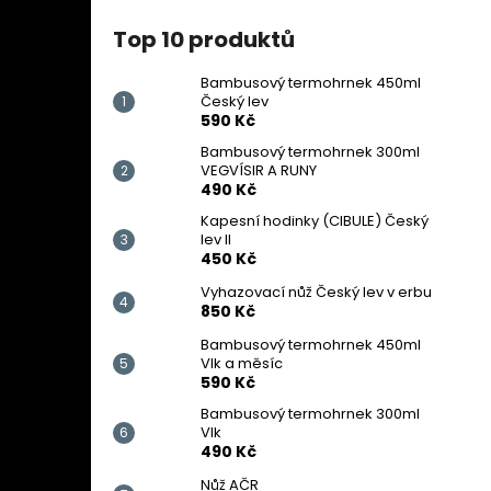
Top 10 produktů
Bambusový termohrnek 450ml
Český lev
590 Kč
Bambusový termohrnek 300ml
VEGVÍSIR A RUNY
490 Kč
Kapesní hodinky (CIBULE) Český
lev II
450 Kč
Vyhazovací nůž Český lev v erbu
850 Kč
Bambusový termohrnek 450ml
Vlk a měsíc
590 Kč
Bambusový termohrnek 300ml
Vlk
490 Kč
Nůž AČR