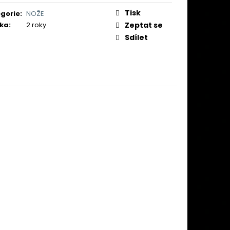
 (CIBULE) ČESKÝ LEV II
Tisk
gorie
:
NOŽE
č
ka
:
2 roky
Zeptat se
Sdílet