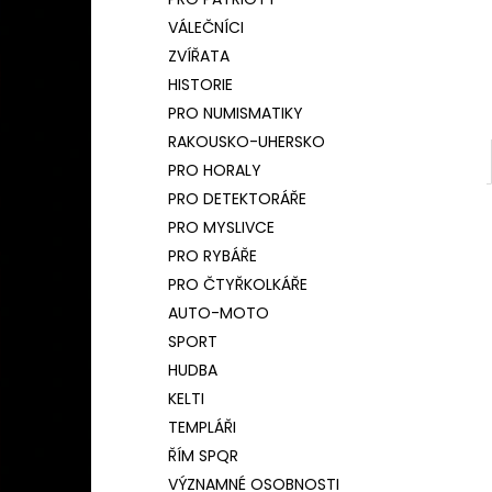
BAMBUSOVÝ TERMOHRNEK 450ML
l
ČESKÝ LEV
VÁLEČNÍCI
590 Kč
ZVÍŘATA
Původně:
650 Kč
HISTORIE
PRO NUMISMATIKY
RAKOUSKO-UHERSKO
PRO HORALY
PRO DETEKTORÁŘE
PRO MYSLIVCE
PRO RYBÁŘE
PRO ČTYŘKOLKÁŘE
AUTO-MOTO
SPORT
HUDBA
KELTI
TEMPLÁŘI
ŘÍM SPQR
VÝZNAMNÉ OSOBNOSTI