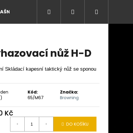
Hledat
Přihlášení
Nákupní
RAŠNY
košík
hazovací nůž H-D
tní Skládací kapesní taktický nůž se sponou
ýden
Kód:
Značka:
s)
65/M67
Browning
0 Kč
Následující
ná
DO KOŠÍKU
: