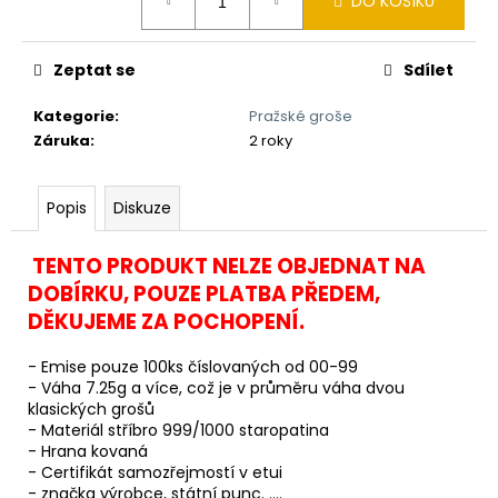
č
DO KOŠÍKU
cena:
u
j
Zeptat se
Sdílet
e
m
Kategorie
:
Pražské groše
e
Záruka
:
2 roky
KAPESNÍ
Popis
Diskuze
HODINKY
(CIBULE)
ČESKÝ
TENTO PRODUKT NELZE OBJEDNAT NA
LEV
II
DOBÍRKU, POUZE PLATBA PŘEDEM,
450
DĚKUJEME ZA POCHOPENÍ.
Kč
Původně:
- Emise pouze 100ks číslovaných od 00-99
490
- Váha 7.25g a více, což je v průměru váha dvou
Kč
klasických grošů
- Materiál stříbro 999/1000 staropatina
- Hrana kovaná
- Certifikát samozřejmostí v etui
- značka výrobce, státní punc. ....