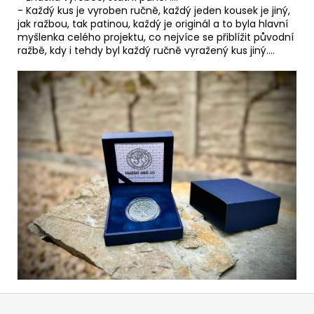
- Každý kus je vyroben ručně, každý jeden kousek je jiný,
jak ražbou, tak patinou, každý je originál a to byla hlavní
myšlenka celého projektu, co nejvíce se přiblížit původní
ražbě, kdy i tehdy byl každý ručně vyražený kus jiný....
Z