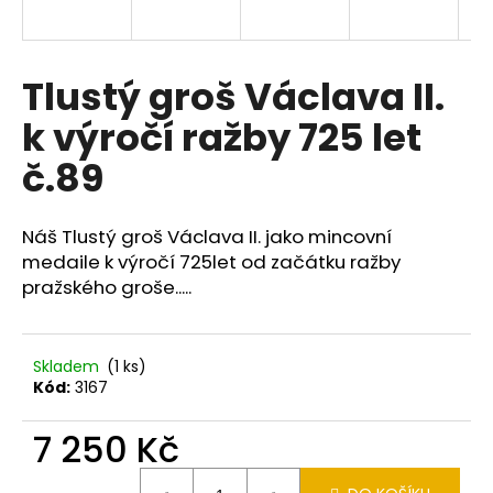
a
j
í
Tlustý groš Václava II.
t
k výročí ražby 725 let
?
č.89
Náš Tlustý groš Václava II. jako mincovní
HLEDAT
medaile k výročí 725let od začátku ražby
pražského groše.....
D
Skladem
(1 ks)
o
Kód:
3167
p
o
7 250 Kč
r
u
Měrná