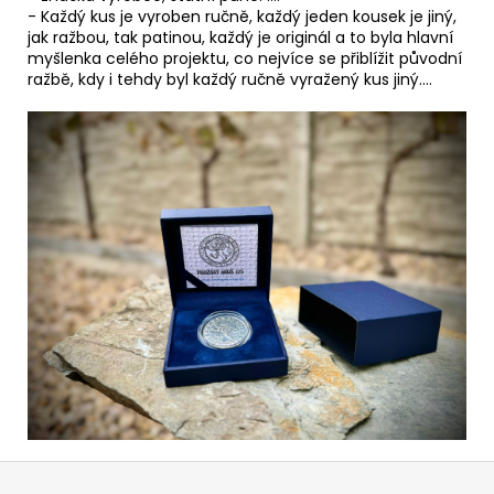
- Každý kus je vyroben ručně, každý jeden kousek je jiný,
jak ražbou, tak patinou, každý je originál a to byla hlavní
myšlenka celého projektu, co nejvíce se přiblížit původní
ražbě, kdy i tehdy byl každý ručně vyražený kus jiný....
Z