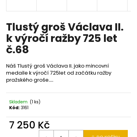
a
j
í
Tlustý groš Václava II.
t
k výročí ražby 725 let
?
č.68
Náš Tlustý groš Václava II. jako mincovní
HLEDAT
medaile k výročí 725let od začátku ražby
pražského groše.....
D
Skladem
(1 ks)
o
Kód:
3161
p
o
7 250 Kč
r
u
Měrná