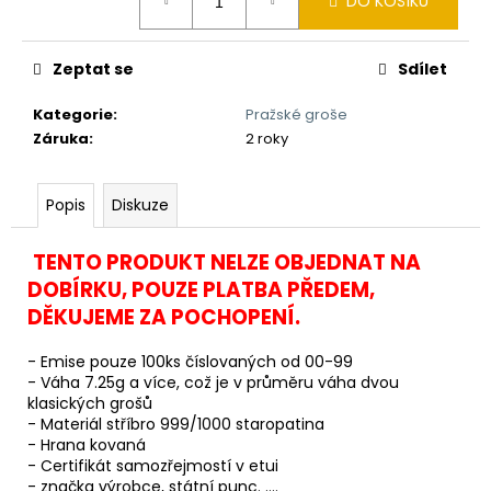
č
DO KOŠÍKU
cena:
u
j
Zeptat se
Sdílet
e
m
Kategorie
:
Pražské groše
e
Záruka
:
2 roky
KAPESNÍ
Popis
Diskuze
HODINKY
(CIBULE)
ČESKÝ
TENTO PRODUKT NELZE OBJEDNAT NA
LEV
II
DOBÍRKU, POUZE PLATBA PŘEDEM,
450
DĚKUJEME ZA POCHOPENÍ.
Kč
Původně:
- Emise pouze 100ks číslovaných od 00-99
490
- Váha 7.25g a více, což je v průměru váha dvou
Kč
klasických grošů
- Materiál stříbro 999/1000 staropatina
- Hrana kovaná
- Certifikát samozřejmostí v etui
- značka výrobce, státní punc. ....