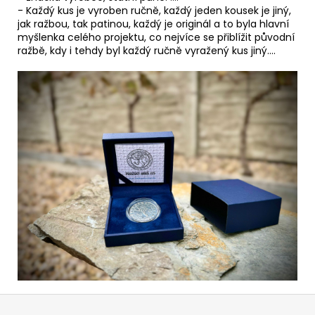
- Každý kus je vyroben ručně, každý jeden kousek je jiný,
jak ražbou, tak patinou, každý je originál a to byla hlavní
myšlenka celého projektu, co nejvíce se přiblížit původní
ražbě, kdy i tehdy byl každý ručně vyražený kus jiný....
Z