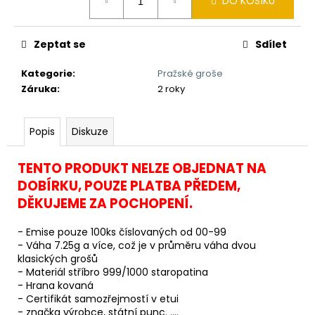
č
DO KOŠÍKU
cena:
u
j
Zeptat se
Sdílet
e
m
Kategorie
:
Pražské groše
e
Záruka
:
2 roky
BAMBUSOVÝ
Popis
Diskuze
TERMOHRNEK
300ML
VEGVÍSIR
TENTO PRODUKT NELZE OBJEDNAT NA
A
RUNY
DOBÍRKU, POUZE PLATBA PŘEDEM,
490
DĚKUJEME ZA POCHOPENÍ.
Kč
Původně:
- Emise pouze 100ks číslovaných od 00-99
550
- Váha 7.25g a více, což je v průměru váha dvou
Kč
klasických grošů
- Materiál stříbro 999/1000 staropatina
- Hrana kovaná
- Certifikát samozřejmostí v etui
- značka výrobce, státní punc. ....