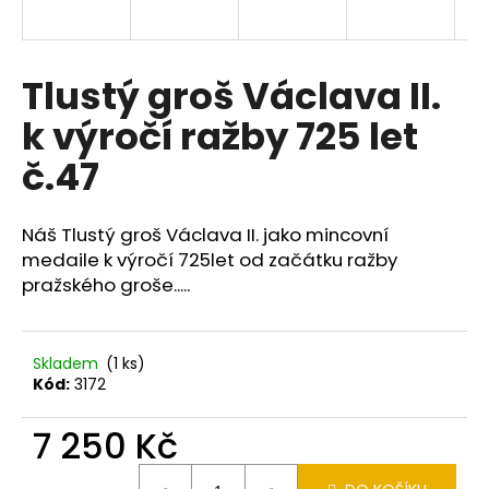
a
j
í
Tlustý groš Václava II.
t
k výročí ražby 725 let
?
č.47
Náš Tlustý groš Václava II. jako mincovní
HLEDAT
medaile k výročí 725let od začátku ražby
pražského groše.....
D
Skladem
(1 ks)
o
Kód:
3172
p
o
7 250 Kč
r
u
Měrná