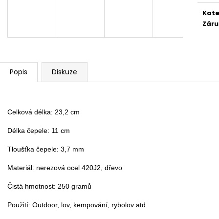
BAMBUSOVÝ TERMOHRNEK 300ML
KAPESNÍ HODINKY
VEGVÍSIR A RUNY
Kate
450 Kč
490 Kč
Původně:
490 K
Záru
Původně:
550 Kč
Popis
Diskuze
Celková délka: 23,2 cm

Délka čepele: 11 cm

Tloušťka čepele: 3,7 mm

Materiál: nerezová ocel 420J2, dřevo

Čistá hmotnost: 250 gramů

Použití: Outdoor, lov, kempování, rybolov atd.