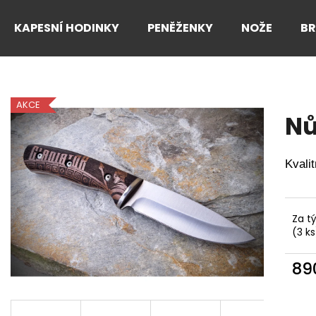
KAPESNÍ HODINKY
PENĚŽENKY
NOŽE
B
Co potřebujete najít?
AKCE
Nů
HLEDAT
Kvali
Doporučujeme
Za t
(3 ks
89
Měr
cena