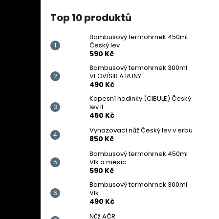
Top 10 produktů
Bambusový termohrnek 450ml
Český lev
590 Kč
Bambusový termohrnek 300ml
VEGVÍSIR A RUNY
490 Kč
Kapesní hodinky (CIBULE) Český
lev II
450 Kč
Vyhazovací nůž Český lev v erbu
850 Kč
Bambusový termohrnek 450ml
Vlk a měsíc
590 Kč
Bambusový termohrnek 300ml
Vlk
490 Kč
Nůž AČR