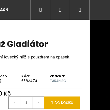
Hledat
Přihlášení
Nákupní
RAŠNY
košík
ž Gladiátor
tní lovecký nůž s pouzdrem na opasek.
ýden
Kód:
Značka:
)
65/M474
TARANISO
0 Kč
Následující
ná
DO KOŠÍKU
: