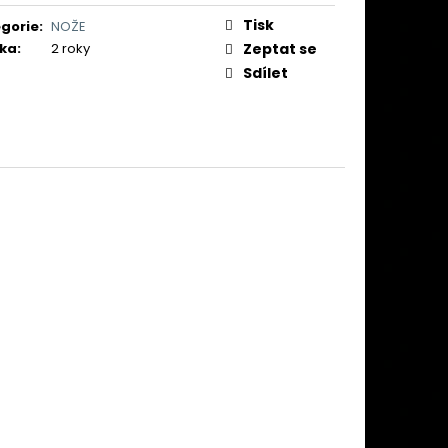
 (CIBULE) ČESKÝ LEV II
Tisk
gorie
:
NOŽE
č
ka
:
2 roky
Zeptat se
Sdílet