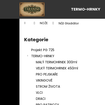
K
Přejít
na
o
TERMO-HRNKY
obsah
Zpět
Zpět
š
do
do
í
Domů
NOŽE
Nůž Gladiátor
k
obchodu
obchodu
P
o
Kategorie
Přeskočit
s
kategorie
t
Projekt PG 725
r
TERMO-HRNKY
a
MALÝ TERMOHRNEK 300ml
n
VELKÝ TERMOHRNEK 450ml
n
PRO PEJSKAŘE
í
VIKINGOVÉ
p
STROM ŽIVOTA
a
VLCI
n
DRACI
e
PRO PATRIOTY