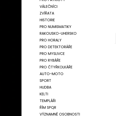
BAMBUSOVÝ TERMOHRNEK 450ML
l
ČESKÝ LEV
VÁLEČNÍCI
590 Kč
ZVÍŘATA
Původně:
650 Kč
HISTORIE
PRO NUMISMATIKY
RAKOUSKO-UHERSKO
PRO HORALY
PRO DETEKTORÁŘE
PRO MYSLIVCE
PRO RYBÁŘE
PRO ČTYŘKOLKÁŘE
AUTO-MOTO
SPORT
HUDBA
KELTI
TEMPLÁŘI
ŘÍM SPQR
VÝZNAMNÉ OSOBNOSTI