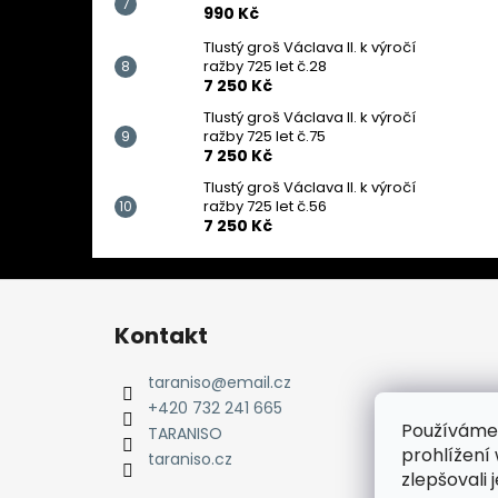
990 Kč
Tlustý groš Václava II. k výročí
ražby 725 let č.28
7 250 Kč
Tlustý groš Václava II. k výročí
ražby 725 let č.75
7 250 Kč
Tlustý groš Václava II. k výročí
ražby 725 let č.56
7 250 Kč
Z
á
Kontakt
p
a
taraniso
@
email.cz
t
+420 732 241 665
Používáme
í
TARANISO
prohlížení
taraniso.cz
zlepšovali 