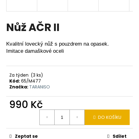
a
j
í
Nůž AČR II
t
?
Kvalitní lovecký nůž s pouzdrem na opasek.
Imitace damaškové oceli
HLEDAT
Za týden
(3 ks)
Kód:
65/M477
Značka:
TARANISO
D
990 Kč
o
p
Měrná
DO KOŠÍKU
cena:
o
r
u
Zeptat se
Sdílet