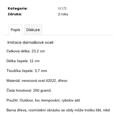
č
u
Kategorie
:
NOŽE
j
Záruka
:
2 roky
e
m
e
Popis
Diskuze
Imitace damaškové oceli
TLUSTÝ
GROŠ
Celková délka: 23,2 cm

VÁCLAVA
II.
Délka čepele: 11 cm

K
VÝROČÍ
RAŽBY
Tloušťka čepele: 3,7 mm

725
LET
Materiál: nerezová ocel 420J2, dřevo

Č.75
7
Čistá hmotnost: 250 gramů

250
Kč
Použití: Outdoor, lov, kempování, rybolov atd.
Barva dřeva, rozmístění obrázku se vždy může trošku lišit, nikdy n