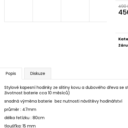
BAMBUSOVÝ TERMOHRNEK 300ML
KAPESNÍ HODINKY
VEGVÍSIR A RUNY
490 
450 Kč
45
490 Kč
Původně:
490 K
Měr
Původně:
550 Kč
cena
Kate
Záru
Popis
Diskuze
Stylové kapesní hodinky ze slitiny kovu a dubového dřeva se 
životnost baterie cca 10 měsíců)
snadná výměna baterie bez nutnosti návštěvy hodinářství
průměr : 47mm
délka řetízku : 80cm
tloušťka: 15 mm