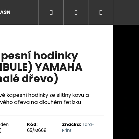
Hledat
Přihlášení
Nákupní
RAŠNY
košík
pesní hodinky
IBULE) YAMAHA
alé dřevo)
vé kapesní hodinky ze slitiny kovu a
vého dřeva na dlouhém řetízku
Následující
ýden
Kód:
Značka:
Tara-
)
65/M668
Print