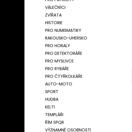
BAMBUSOVÝ TERMOHRNEK 450ML
l
ČESKÝ LEV
VÁLEČNÍCI
590 Kč
ZVÍŘATA
Původně:
650 Kč
HISTORIE
PRO NUMISMATIKY
RAKOUSKO-UHERSKO
PRO HORALY
PRO DETEKTORÁŘE
PRO MYSLIVCE
PRO RYBÁŘE
PRO ČTYŘKOLKÁŘE
AUTO-MOTO
SPORT
HUDBA
KELTI
TEMPLÁŘI
ŘÍM SPQR
VÝZNAMNÉ OSOBNOSTI