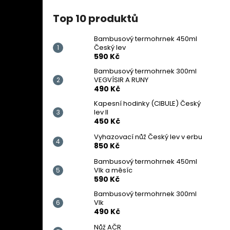
Top 10 produktů
Bambusový termohrnek 450ml
Český lev
590 Kč
Bambusový termohrnek 300ml
VEGVÍSIR A RUNY
490 Kč
Kapesní hodinky (CIBULE) Český
lev II
450 Kč
Vyhazovací nůž Český lev v erbu
850 Kč
Bambusový termohrnek 450ml
Vlk a měsíc
590 Kč
Bambusový termohrnek 300ml
Vlk
490 Kč
Nůž AČR