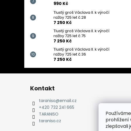
990 Kč
Tlustý groš Václava II. k výročí
ražby 725 let č.28
7 250 Kč
Tlustý groš Václava II. k výročí
ražby 725 let č.75
7 250 Kč
Tlustý groš Václava II. k výročí
ražby 725 let č.36
7 250 Kč
Z
á
Kontakt
p
a
taraniso
@
email.cz
t
+420 732 241 665
Používáme
í
TARANISO
prohlížení
taraniso.cz
zlepšovali 