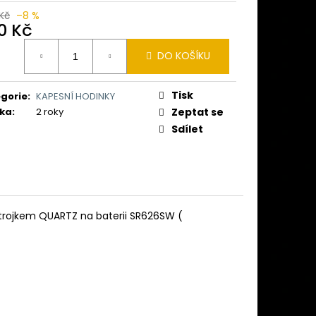
 (CIBULE) ČESKÝ LEV II
Kč
–8 %
0 Kč
č
ná
DO KOŠÍKU
:
Tisk
gorie
:
KAPESNÍ HODINKY
ka
:
2 roky
Zeptat se
Sdílet
strojkem QUARTZ na baterii
SR626SW
(