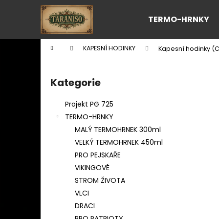
K
Přejít
na
o
TERMO-HRNKY
obsah
Zpět
Zpět
š
do
do
í
Domů
KAPESNÍ HODINKY
Kapesní hodinky (
k
obchodu
obchodu
P
o
Kategorie
Přeskočit
s
kategorie
t
Projekt PG 725
r
TERMO-HRNKY
a
MALÝ TERMOHRNEK 300ml
n
VELKÝ TERMOHRNEK 450ml
n
PRO PEJSKAŘE
í
VIKINGOVÉ
p
STROM ŽIVOTA
a
VLCI
n
DRACI
e
PRO PATRIOTY