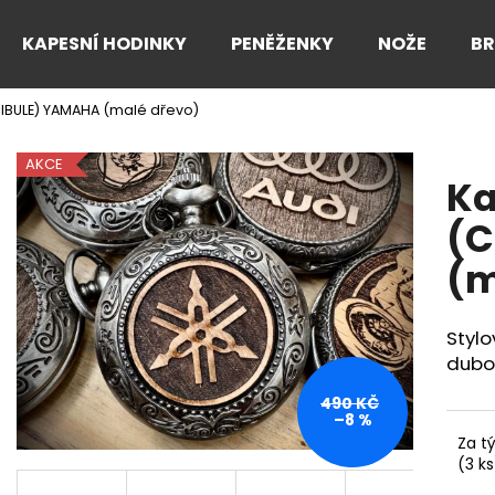
KAPESNÍ HODINKY
PENĚŽENKY
NOŽE
B
CIBULE) YAMAHA (malé dřevo)
Co potřebujete najít?
AKCE
Ka
HLEDAT
(C
(m
Doporučujeme
Stylo
dubo
490 KČ
–8 %
Za t
(3 ks