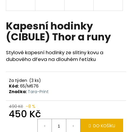
a
j
í
Kapesní hodinky
t
(CIBULE) Thor a runy
?
Stylové kapesní hodinky ze slitiny kovu a
dubového dřeva na dlouhém řetízku
HLEDAT
Za týden
(3 ks)
Kód:
65/M676
Značka:
Tara-Print
D
o
p
490 Kč
–8 %
450 Kč
o
r
Měrná
u
DO KOŠÍKU
cena: