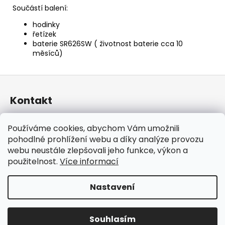
Součástí balení:
hodinky
řetízek
baterie
SR626SW
( životnost baterie cca 10
měsíců)
Z
á
Kontakt
p
a
taraniso
@
email.cz
Používáme cookies, abychom Vám umožnili
t
+420 732 241 665
pohodlné prohlížení webu a díky analýze provozu
í
TARANISO
webu neustále zlepšovali jeho funkce, výkon a
taraniso.cz
použitelnost.
Více informací
Nastavení
Vytvořil Shoptet
Copyright 2026
TARANISO
. Všechna práva vyhrazena.
Souhlasím
Upravit nastavení cookies