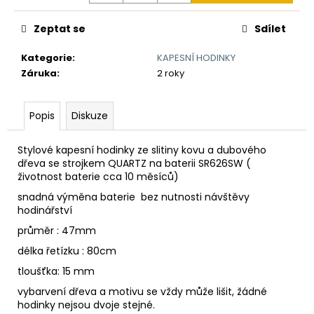
č
u
Zeptat se
Sdílet
j
e
Kategorie
:
KAPESNÍ HODINKY
m
Záruka
:
2 roky
e
Popis
Diskuze
TLUSTÝ
GROŠ
VÁCLAVA
Stylové kapesní hodinky ze slitiny kovu a dubového
II.
dřeva se strojkem QUARTZ na baterii
SR626SW
(
K
životnost baterie cca 10 měsíců)
VÝROČÍ
RAŽBY
snadná výměna baterie bez nutnosti návštěvy
725
hodinářství
LET
Č.28
průměr : 47mm
7
délka řetízku : 80cm
250
Kč
tloušťka: 15 mm
vybarvení dřeva a motivu se vždy může lišit, žádné
hodinky nejsou dvoje stejné.