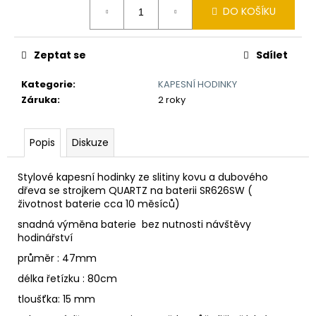
č
DO KOŠÍKU
cena:
u
j
e
Zeptat se
Sdílet
m
e
Kategorie
:
KAPESNÍ HODINKY
Záruka
:
2 roky
BAMBUSOVÝ
TERMOHRNEK
Popis
Diskuze
300ML
VLK
490
Stylové kapesní hodinky ze slitiny kovu a dubového
Kč
dřeva se strojkem QUARTZ na baterii
SR626SW
(
Původně:
životnost baterie cca 10 měsíců)
550
Kč
snadná výměna baterie bez nutnosti návštěvy
hodinářství
průměr : 47mm
délka řetízku : 80cm
tloušťka: 15 mm