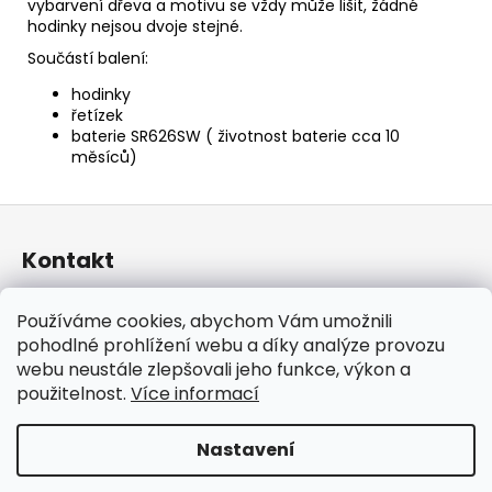
vybarvení dřeva a motivu se vždy může lišit, žádné
hodinky nejsou dvoje stejné.
Součástí balení:
hodinky
řetízek
baterie
SR626SW
( životnost baterie cca 10
měsíců)
Z
á
Kontakt
p
a
taraniso
@
email.cz
Používáme cookies, abychom Vám umožnili
t
+420 732 241 665
pohodlné prohlížení webu a díky analýze provozu
í
TARANISO
webu neustále zlepšovali jeho funkce, výkon a
taraniso.cz
použitelnost.
Více informací
Nastavení
Vytvořil Shoptet