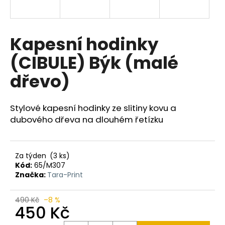
a
j
í
Kapesní hodinky
t
(CIBULE) Býk (malé
?
dřevo)
Stylové kapesní hodinky ze slitiny kovu a
HLEDAT
dubového dřeva na dlouhém řetízku
Za týden
(3 ks)
D
Kód:
65/M307
o
Značka:
Tara-Print
p
o
490 Kč
–8 %
r
450 Kč
u
Měrná