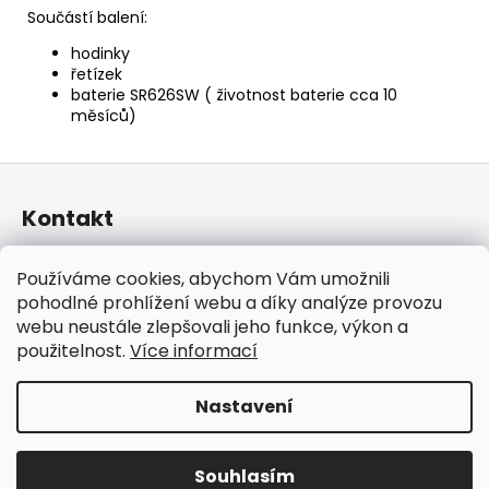
Součástí balení:
hodinky
řetízek
baterie
SR626SW
( životnost baterie cca 10
měsíců)
Z
á
Kontakt
p
a
taraniso
@
email.cz
Používáme cookies, abychom Vám umožnili
t
+420 732 241 665
pohodlné prohlížení webu a díky analýze provozu
í
TARANISO
webu neustále zlepšovali jeho funkce, výkon a
taraniso.cz
použitelnost.
Více informací
Nastavení
Vytvořil Shoptet
Copyright 2026
TARANISO
. Všechna práva vyhrazena.
Souhlasím
Upravit nastavení cookies