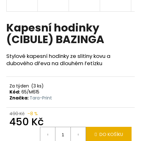
a
j
í
Kapesní hodinky
t
(CIBULE) BAZINGA
?
Stylové kapesní hodinky ze slitiny kovu a
dubového dřeva na dlouhém řetízku
HLEDAT
Za týden
(3 ks)
Kód:
65/M615
Značka:
Tara-Print
D
o
p
490 Kč
–8 %
450 Kč
o
r
Měrná
u
DO KOŠÍKU
cena: