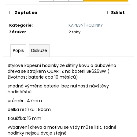
č
u
Zeptat se
Sdílet
j
e
Kategorie
:
KAPESNÍ HODINKY
m
Záruka
:
2 roky
e
Popis
Diskuze
KAPESNÍ
HODINKY
(CIBULE)
Stylové kapesní hodinky ze slitiny kovu a dubového
ČESKÝ
dřeva se strojkem QUARTZ na baterii
SR626SW
(
LEV
životnost baterie cca 10 měsíců)
II
snadná výměna baterie bez nutnosti návštěvy
450
Kč
hodinářství
Původně:
průměr : 47mm
490
Kč
délka řetízku : 80cm
tloušťka: 15 mm
vybarvení dřeva a motivu se vždy může lišit, žádné
hodinky nejsou dvoje stejné.