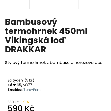
a
j
í
Bambusový
t
termohrnek 450ml
?
Vikingská loď
DRAKKAR
HLEDAT
Stylový termo hrnek z bambusu a nerezové oceli.
D
Za týden
(5 ks)
o
Kód:
65/M377
p
Značka:
Tara-Print
o
r
650 Kč
–9 %
590 Kč
u