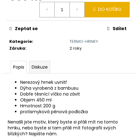
č
Měrná
u
DO KOŠÍKU
cena:
j
e
m
Zeptat se
Sdílet
e
Kategorie
:
TERMO-HRNKY
Záruka
:
2 roky
BAMBUSOVÝ
TERMOHRNEK
300ML
Popis
Diskuze
VEGVÍSIR
A
RUNY
Nerezový hrnek uvnitř
490
Dýha vyrobená z bambusu
Kč
Dobře těsnící víčko na závit
Původně:
Objem 450 ml
550
Hmotnost 200 g
Kč
protismyková pěnová podložka
Nenašli jste motiv, který byste si přáli mít na tomto
hrnku, nebo byste si tam přáli mít fotografii svých
blízkých? Napište nám.