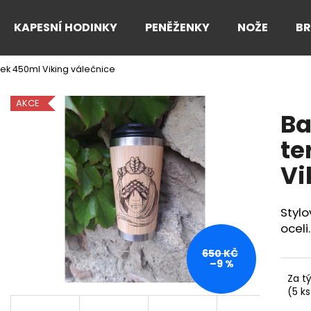
KAPESNÍ HODINKY
PENĚŽENKY
NOŽE
B
k 450ml Viking válečnice
Co potřebujete najít?
AKCE
B
HLEDAT
te
Vi
Doporučujeme
Styl
oceli.
650 KČ
–9 %
Za t
(5 ks