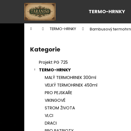
K
Přejít
na
o
TERMO-HRNKY
obsah
Zpět
Zpět
š
do
do
í
Domů
TERMO-HRNKY
Bambusový termohrne
k
obchodu
obchodu
P
o
Kategorie
Přeskočit
s
kategorie
t
Projekt PG 725
r
TERMO-HRNKY
a
MALÝ TERMOHRNEK 300ml
n
VELKÝ TERMOHRNEK 450ml
n
PRO PEJSKAŘE
í
VIKINGOVÉ
p
STROM ŽIVOTA
a
VLCI
n
DRACI
e
PRO PATRIOTY