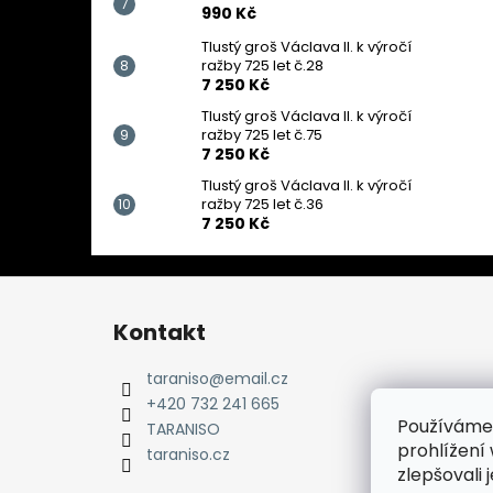
990 Kč
Tlustý groš Václava II. k výročí
ražby 725 let č.28
7 250 Kč
Tlustý groš Václava II. k výročí
ražby 725 let č.75
7 250 Kč
Tlustý groš Václava II. k výročí
ražby 725 let č.36
7 250 Kč
Z
á
Kontakt
p
a
taraniso
@
email.cz
t
+420 732 241 665
Používáme
í
TARANISO
prohlížení
taraniso.cz
zlepšovali 