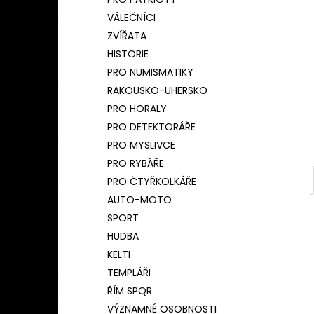
BAMBUSOVÝ TERMOHRNEK 450ML
l
ČESKÝ LEV
VÁLEČNÍCI
590 Kč
ZVÍŘATA
Původně:
650 Kč
HISTORIE
PRO NUMISMATIKY
RAKOUSKO-UHERSKO
PRO HORALY
PRO DETEKTORÁŘE
PRO MYSLIVCE
PRO RYBÁŘE
PRO ČTYŘKOLKÁŘE
AUTO-MOTO
SPORT
HUDBA
KELTI
TEMPLÁŘI
ŘÍM SPQR
VÝZNAMNÉ OSOBNOSTI