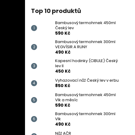
Top 10 produktů
Bambusový termohrnek 450ml
Český lev
590 Kč
Bambusový termohrnek 300ml
VEGVÍSIR A RUNY
490 Kč
Kapesní hodinky (CIBULE) Český
lev II
450 Kč
Vyhazovací nůž Český lev v erbu
850 Kč
Bambusový termohrnek 450ml
Vlk a měsíc
590 Kč
Bambusový termohrnek 300ml
Vlk
490 Kč
Nůž AČR