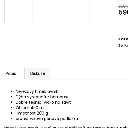
BAMBUSOVÝ TERMOHRNEK 300ML
KAPESNÍ HODINKY
VEGVÍSIR A RUNY
650 
450 Kč
59
490 Kč
Původně:
490 K
Měr
Původně:
550 Kč
cena
Kate
Záru
Popis
Diskuze
Nerezový hrnek uvnitř
Dýha vyrobená z bambusu
Dobře těsnící víčko na závit
Objem 450 ml
Hmotnost 200 g
protismyková pěnová podložka
Nenašli jste motiv, který byste si přáli mít na tomto hrnku, neb