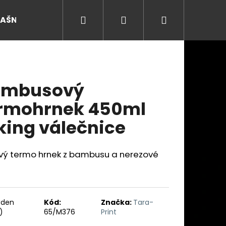
Hledat
Přihlášení
Nákupní
RAŠNY
košík
ambusový
rmohrnek 450ml
king válečnice
ový termo hrnek z bambusu a nerezové
Následující
ýden
Kód:
Značka:
Tara-
)
65/M376
Print