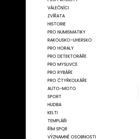
BAMBUSOVÝ TERMOHRNEK 450ML
l
ČESKÝ LEV
VÁLEČNÍCI
590 Kč
ZVÍŘATA
Původně:
650 Kč
HISTORIE
PRO NUMISMATIKY
RAKOUSKO-UHERSKO
PRO HORALY
PRO DETEKTORÁŘE
PRO MYSLIVCE
PRO RYBÁŘE
PRO ČTYŘKOLKÁŘE
AUTO-MOTO
SPORT
HUDBA
KELTI
TEMPLÁŘI
ŘÍM SPQR
VÝZNAMNÉ OSOBNOSTI