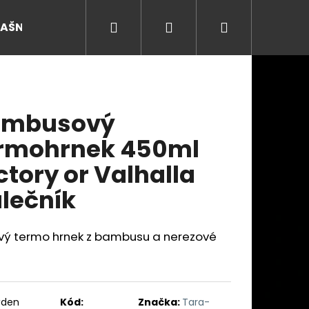
Hledat
Přihlášení
Nákupní
RAŠNY
košík
ambusový
rmohrnek 450ml
ctory or Valhalla
lečník
ový termo hrnek z bambusu a nerezové
Následující
ýden
Kód:
Značka:
Tara-