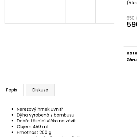
BAMBUSOVÝ TERMOHRNEK 300ML
KAPESNÍ HODINKY
(5 ks
VEGVÍSIR A RUNY
450 Kč
490 Kč
Původně:
490 K
650 
Původně:
550 Kč
59
Měr
cena
Kate
Záru
Popis
Diskuze
Nerezový hrnek uvnitř
Dýha vyrobená z bambusu
Dobře těsnící víčko na závit
Objem 450 ml
Hmotnost 200 g