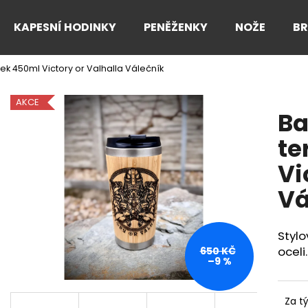
KAPESNÍ HODINKY
PENĚŽENKY
NOŽE
B
 450ml Victory or Valhalla Válečník
Co potřebujete najít?
AKCE
B
HLEDAT
te
Vi
Doporučujeme
Vá
Styl
oceli.
650 KČ
–9 %
Za t