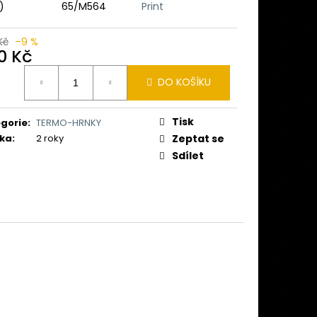
 (CIBULE) ČESKÝ LEV II
)
65/M564
Print
č
Kč
–9 %
0 Kč
ná
DO KOŠÍKU
:
Tisk
gorie
:
TERMO-HRNKY
ka
:
2 roky
Zeptat se
Sdílet