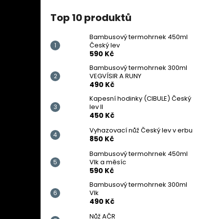
Top 10 produktů
Bambusový termohrnek 450ml
Český lev
590 Kč
Bambusový termohrnek 300ml
VEGVÍSIR A RUNY
490 Kč
Kapesní hodinky (CIBULE) Český
lev II
450 Kč
Vyhazovací nůž Český lev v erbu
850 Kč
Bambusový termohrnek 450ml
Vlk a měsíc
590 Kč
Bambusový termohrnek 300ml
Vlk
490 Kč
Nůž AČR