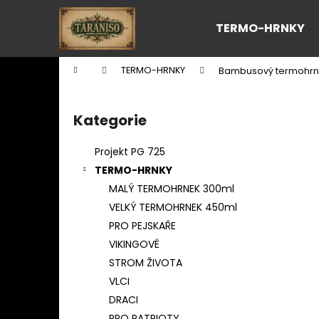
K
Přejít
na
o
TERMO-HRNKY
obsah
Zpět
Zpět
š
do
do
í
Domů
TERMO-HRNKY
Bambusový termohrnek
k
obchodu
obchodu
P
o
Kategorie
Přeskočit
s
kategorie
t
Projekt PG 725
r
TERMO-HRNKY
a
MALÝ TERMOHRNEK 300ml
n
VELKÝ TERMOHRNEK 450ml
n
PRO PEJSKAŘE
í
VIKINGOVÉ
p
STROM ŽIVOTA
a
VLCI
n
DRACI
e
PRO PATRIOTY