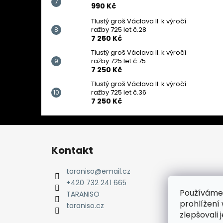
990 Kč
Tlustý groš Václava II. k výročí
ražby 725 let č.28
7 250 Kč
Tlustý groš Václava II. k výročí
ražby 725 let č.75
7 250 Kč
Tlustý groš Václava II. k výročí
ražby 725 let č.36
7 250 Kč
Z
á
Kontakt
p
a
taraniso
@
email.cz
t
+420 732 241 665
Používáme
í
TARANISO
prohlížení
taraniso.cz
zlepšovali 