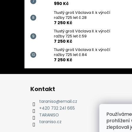
990 Kč
Tlustý groš Václava II. k výročí
ražby 725 let č.28
7 250 Kč
Tlustý groš Václava II. k výročí
ražby 725 let č.59
7 250 Kč
Tlustý groš Václava II. k výročí
ražby 725 let č.84
7 250 Kč
Z
á
Kontakt
p
a
taraniso
@
email.cz
t
+420 732 241 665
Používáme
í
TARANISO
prohlížení
taraniso.cz
zlepšovali 