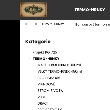
K
Přejít
na
o
TERMO-HRNKY
obsah
Zpět
Zpět
š
do
do
í
Domů
TERMO-HRNKY
Bambusový termohrne
k
obchodu
obchodu
P
o
Kategorie
Přeskočit
s
kategorie
t
Projekt PG 725
r
TERMO-HRNKY
a
MALÝ TERMOHRNEK 300ml
n
VELKÝ TERMOHRNEK 450ml
n
PRO PEJSKAŘE
í
VIKINGOVÉ
p
STROM ŽIVOTA
a
VLCI
n
DRACI
e
PRO PATRIOTY