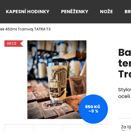
KAPESNÍ HODINKY
PENĚŽENKY
NOŽE
B
k 450ml Tramvaj TATRA T3
Co potřebujete najít?
AKCE
B
HLEDAT
te
Tr
Doporučujeme
Styl
oceli.
650 KČ
–9 %
Za t