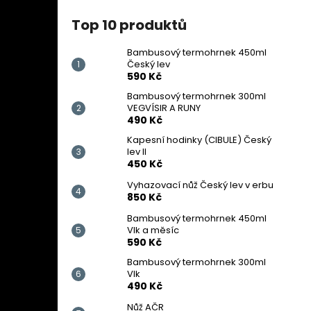
Top 10 produktů
Bambusový termohrnek 450ml
Český lev
590 Kč
Bambusový termohrnek 300ml
VEGVÍSIR A RUNY
490 Kč
Kapesní hodinky (CIBULE) Český
lev II
450 Kč
Vyhazovací nůž Český lev v erbu
850 Kč
Bambusový termohrnek 450ml
Vlk a měsíc
590 Kč
Bambusový termohrnek 300ml
Vlk
490 Kč
Nůž AČR