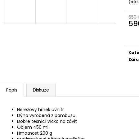
BAMBUSOVÝ TERMOHRNEK 300ML
KAPESNÍ HODINKY
(5 ks
VEGVÍSIR A RUNY
450 Kč
490 Kč
Původně:
490 K
650 
Původně:
550 Kč
59
Měr
cena
Kate
Záru
Popis
Diskuze
Nerezový hrnek uvnitř
Dýha vyrobená z bambusu
Dobře těsnící víčko na závit
Objem 450 ml
Hmotnost 200 g
protismyková pěnová podložka