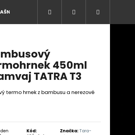
Hledat
Přihlášení
Nákupní
RAŠNY
košík
ambusový
rmohrnek 450ml
amvaj TATRA T3
ový termo hrnek z bambusu a nerezové
Následující
ýden
Kód:
Značka:
Tara-