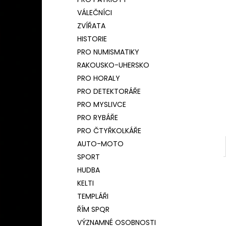
BAMBUSOVÝ TERMOHRNEK 450ML
l
ČESKÝ LEV
VÁLEČNÍCI
590 Kč
ZVÍŘATA
Původně:
650 Kč
HISTORIE
PRO NUMISMATIKY
RAKOUSKO-UHERSKO
PRO HORALY
PRO DETEKTORÁŘE
PRO MYSLIVCE
PRO RYBÁŘE
PRO ČTYŘKOLKÁŘE
AUTO-MOTO
SPORT
HUDBA
KELTI
TEMPLÁŘI
ŘÍM SPQR
VÝZNAMNÉ OSOBNOSTI