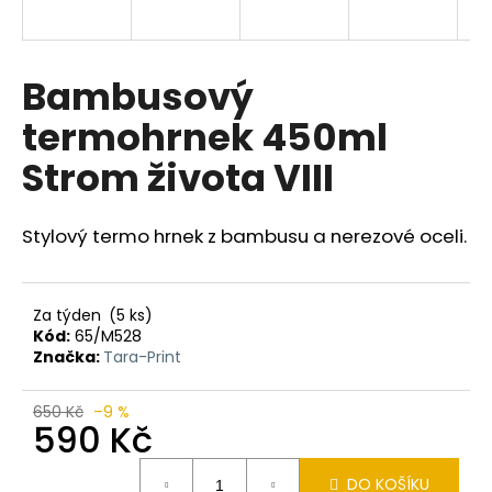
a
j
í
Bambusový
t
termohrnek 450ml
?
Strom života VIII
Stylový termo hrnek z bambusu a nerezové oceli.
HLEDAT
Za týden
(5 ks)
Kód:
65/M528
D
Značka:
Tara-Print
o
p
650 Kč
–9 %
o
590 Kč
r
Měrná
u
DO KOŠÍKU
cena: