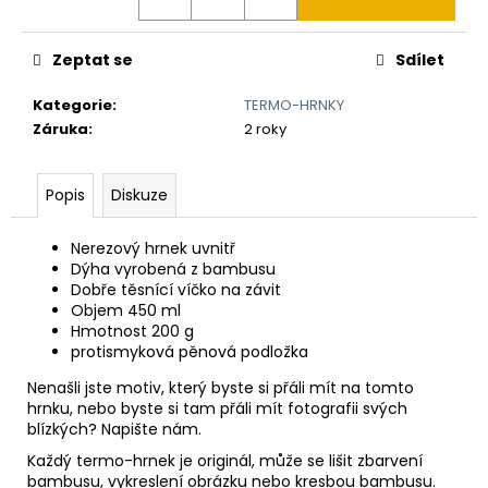
č
u
j
Zeptat se
Sdílet
e
m
Kategorie
:
TERMO-HRNKY
e
Záruka
:
2 roky
TLUSTÝ
Popis
Diskuze
GROŠ
VÁCLAVA
II.
Nerezový hrnek uvnitř
K
Dýha vyrobená z bambusu
VÝROČÍ
Dobře těsnící víčko na závit
RAŽBY
Objem 450 ml
725
Hmotnost 200 g
LET
protismyková pěnová podložka
Č.28
7
Nenašli jste motiv, který byste si přáli mít na tomto
250
hrnku, nebo byste si tam přáli mít fotografii svých
Kč
blízkých? Napište nám.
Každý termo-hrnek je originál, může se lišit zbarvení
bambusu, vykreslení obrázku nebo kresbou bambusu.