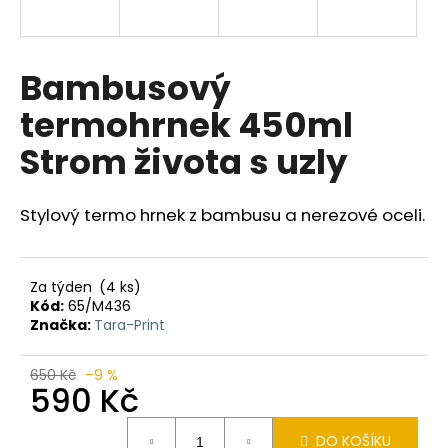
a
j
í
Bambusový
t
termohrnek 450ml
?
Strom života s uzly
Stylový termo hrnek z bambusu a nerezové oceli.
HLEDAT
Za týden
(4 ks)
Kód:
65/M436
D
Značka:
Tara-Print
o
p
650 Kč
–9 %
o
590 Kč
r
Měrná
u
DO KOŠÍKU
cena: