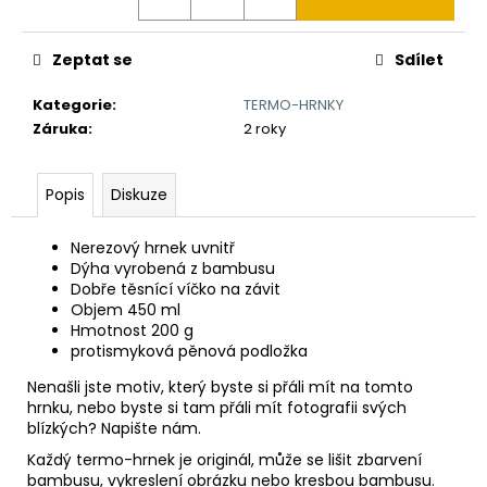
č
u
j
Zeptat se
Sdílet
e
m
Kategorie
:
TERMO-HRNKY
e
Záruka
:
2 roky
VYHAZOVACÍ
Popis
Diskuze
NŮŽ
ČESKÝ
LEV
Nerezový hrnek uvnitř
V
Dýha vyrobená z bambusu
ERBU
Dobře těsnící víčko na závit
850
Objem 450 ml
Kč
Hmotnost 200 g
protismyková pěnová podložka
Nenašli jste motiv, který byste si přáli mít na tomto
hrnku, nebo byste si tam přáli mít fotografii svých
blízkých? Napište nám.
Každý termo-hrnek je originál, může se lišit zbarvení
bambusu, vykreslení obrázku nebo kresbou bambusu.