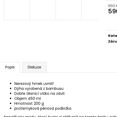
BAMBUSOVÝ TERMOHRNEK 300ML
KAPESNÍ HODINKY
VEGVÍSIR A RUNY
650 
450 Kč
59
490 Kč
Původně:
490 K
Měr
Původně:
550 Kč
cena
Kate
Záru
Popis
Diskuze
Nerezový hrnek uvnitř
Dýha vyrobená z bambusu
Dobře těsnící víčko na závit
Objem 450 ml
Hmotnost 200 g
protismyková pěnová podložka
Nenašli jste motiv, který byste si přáli mít na tomto hrnku, neb