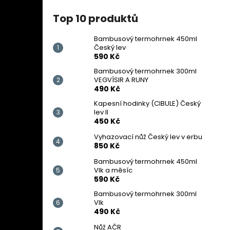
Top 10 produktů
Bambusový termohrnek 450ml
Český lev
590 Kč
Bambusový termohrnek 300ml
VEGVÍSIR A RUNY
490 Kč
Kapesní hodinky (CIBULE) Český
lev II
450 Kč
Vyhazovací nůž Český lev v erbu
850 Kč
Bambusový termohrnek 450ml
Vlk a měsíc
590 Kč
Bambusový termohrnek 300ml
Vlk
490 Kč
Nůž AČR