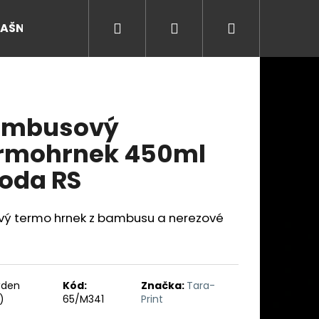
Hledat
Přihlášení
Nákupní
RAŠNY
košík
ambusový
rmohrnek 450ml
oda RS
ový termo hrnek z bambusu a nerezové
Následující
ýden
Kód:
Značka:
Tara-
)
65/M341
Print