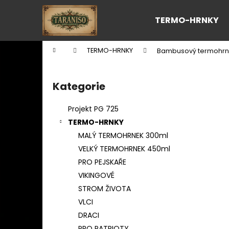
K
Přejít
na
o
TERMO-HRNKY
obsah
Zpět
Zpět
š
do
do
í
Domů
TERMO-HRNKY
Bambusový termohrn
k
obchodu
obchodu
P
o
Kategorie
Přeskočit
s
kategorie
t
Projekt PG 725
r
TERMO-HRNKY
a
MALÝ TERMOHRNEK 300ml
n
VELKÝ TERMOHRNEK 450ml
n
PRO PEJSKAŘE
í
VIKINGOVÉ
p
STROM ŽIVOTA
a
VLCI
n
DRACI
e
PRO PATRIOTY