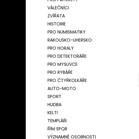
BAMBUSOVÝ TERMOHRNEK 450ML
l
ČESKÝ LEV
VÁLEČNÍCI
590 Kč
ZVÍŘATA
Původně:
650 Kč
HISTORIE
PRO NUMISMATIKY
RAKOUSKO-UHERSKO
PRO HORALY
PRO DETEKTORÁŘE
PRO MYSLIVCE
PRO RYBÁŘE
PRO ČTYŘKOLKÁŘE
AUTO-MOTO
SPORT
HUDBA
KELTI
TEMPLÁŘI
ŘÍM SPQR
VÝZNAMNÉ OSOBNOSTI