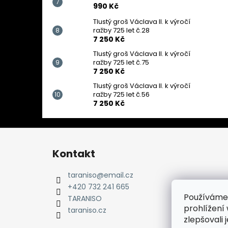
990 Kč
Tlustý groš Václava II. k výročí
ražby 725 let č.28
7 250 Kč
Tlustý groš Václava II. k výročí
ražby 725 let č.75
7 250 Kč
Tlustý groš Václava II. k výročí
ražby 725 let č.56
7 250 Kč
Z
á
Kontakt
p
a
taraniso
@
email.cz
t
+420 732 241 665
Používáme
í
TARANISO
prohlížení
taraniso.cz
zlepšovali 