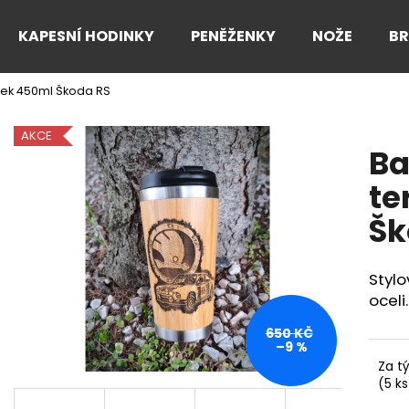
KAPESNÍ HODINKY
PENĚŽENKY
NOŽE
B
ek 450ml Škoda RS
Co potřebujete najít?
AKCE
B
HLEDAT
te
Šk
Doporučujeme
Styl
oceli.
650 KČ
–9 %
Za t
(5 ks