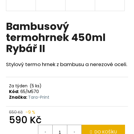
a
j
í
Bambusový
t
termohrnek 450ml
?
Rybář II
Stylový termo hrnek z bambusu a nerezové oceli.
HLEDAT
Za týden
(5 ks)
Kód:
65/M570
D
Značka:
Tara-Print
o
p
650 Kč
–9 %
o
590 Kč
r
Měrná
u
DO KOŠÍKU
cena: