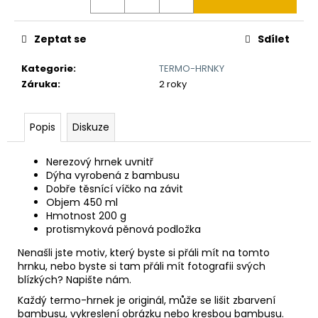
č
u
j
Zeptat se
Sdílet
e
m
Kategorie
:
TERMO-HRNKY
e
Záruka
:
2 roky
NŮŽ
Popis
Diskuze
AČR
990
Nerezový hrnek uvnitř
Kč
Dýha vyrobená z bambusu
Dobře těsnící víčko na závit
Objem 450 ml
Hmotnost 200 g
protismyková pěnová podložka
Nenašli jste motiv, který byste si přáli mít na tomto
hrnku, nebo byste si tam přáli mít fotografii svých
blízkých? Napište nám.
Každý termo-hrnek je originál, může se lišit zbarvení
bambusu, vykreslení obrázku nebo kresbou bambusu.