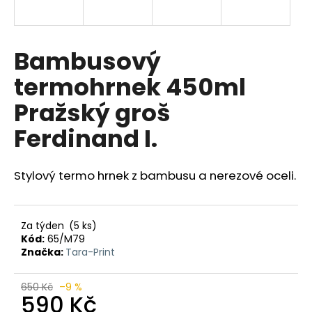
a
j
í
Bambusový
t
termohrnek 450ml
?
Pražský groš
Ferdinand I.
HLEDAT
Stylový termo hrnek z bambusu a nerezové oceli.
D
Za týden
(5 ks)
o
Kód:
65/M79
p
Značka:
Tara-Print
o
r
650 Kč
–9 %
590 Kč
u