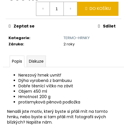
č
Měrná
u
DO KOŠÍKU
cena:
j
e
m
Zeptat se
Sdílet
e
Kategorie
:
TERMO-HRNKY
Záruka
:
2 roky
BAMBUSOVÝ
TERMOHRNEK
450ML
Popis
Diskuze
VLK
A
MĚSÍC
Nerezový hrnek uvnitř
590
Dýha vyrobená z bambusu
Kč
Dobře těsnící víčko na závit
Původně:
Objem 450 ml
650
Hmotnost 200 g
Kč
protismyková pěnová podložka
Nenašli jste motiv, který byste si přáli mít na tomto
hrnku, nebo byste si tam přáli mít fotografii svých
blízkých? Napište nám.