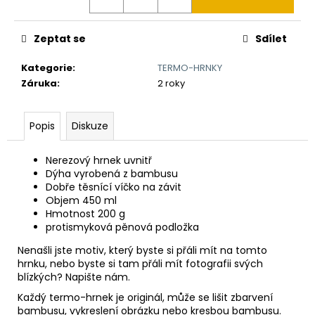
č
u
j
Zeptat se
Sdílet
e
m
Kategorie
:
TERMO-HRNKY
e
Záruka
:
2 roky
TLUSTÝ
Popis
Diskuze
GROŠ
VÁCLAVA
II.
Nerezový hrnek uvnitř
K
Dýha vyrobená z bambusu
VÝROČÍ
Dobře těsnící víčko na závit
RAŽBY
Objem 450 ml
725
Hmotnost 200 g
LET
protismyková pěnová podložka
Č.59
7
Nenašli jste motiv, který byste si přáli mít na tomto
250
hrnku, nebo byste si tam přáli mít fotografii svých
Kč
blízkých? Napište nám.
Každý termo-hrnek je originál, může se lišit zbarvení
bambusu, vykreslení obrázku nebo kresbou bambusu.