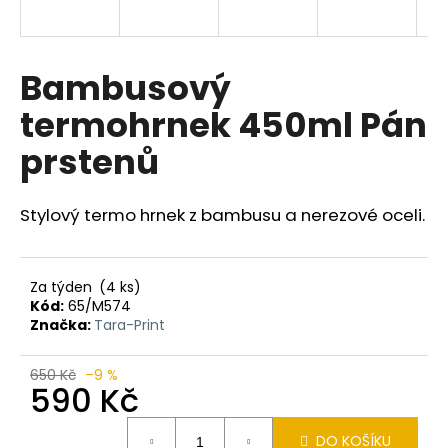
a
j
í
Bambusový
t
termohrnek 450ml Pán
?
prstenů
Stylový termo hrnek z bambusu a nerezové oceli.
HLEDAT
Za týden
(4 ks)
Kód:
65/M574
D
Značka:
Tara-Print
o
p
650 Kč
–9 %
o
590 Kč
r
Měrná
u
DO KOŠÍKU
cena: