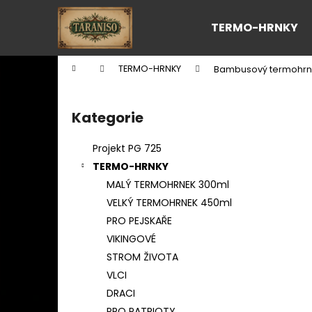
K
Přejít
na
o
TERMO-HRNKY
obsah
Zpět
Zpět
š
do
do
í
Domů
TERMO-HRNKY
Bambusový termohrne
k
obchodu
obchodu
P
o
Kategorie
Přeskočit
s
kategorie
t
Projekt PG 725
r
TERMO-HRNKY
a
MALÝ TERMOHRNEK 300ml
n
VELKÝ TERMOHRNEK 450ml
n
PRO PEJSKAŘE
í
VIKINGOVÉ
p
STROM ŽIVOTA
a
VLCI
n
DRACI
e
PRO PATRIOTY