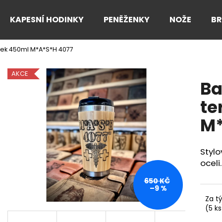
KAPESNÍ HODINKY
PENĚŽENKY
NOŽE
B
k 450ml M*A*S*H 4077
Co potřebujete najít?
AKCE
B
HLEDAT
te
M*
Doporučujeme
Styl
oceli.
650 KČ
–9 %
Za t
(5 ks