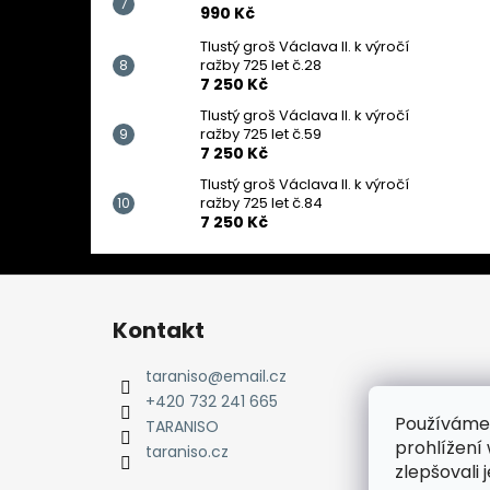
990 Kč
Tlustý groš Václava II. k výročí
ražby 725 let č.28
7 250 Kč
Tlustý groš Václava II. k výročí
ražby 725 let č.59
7 250 Kč
Tlustý groš Václava II. k výročí
ražby 725 let č.84
7 250 Kč
Z
á
Kontakt
p
a
taraniso
@
email.cz
t
+420 732 241 665
Používáme
í
TARANISO
prohlížení
taraniso.cz
zlepšovali 