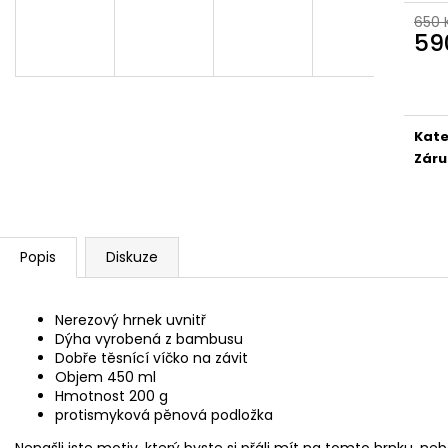
BAMBUSOVÝ TERMOHRNEK 300ML
KAPESNÍ HODINKY
VEGVÍSIR A RUNY
650 
450 Kč
59
490 Kč
Původně:
490 K
Měr
Původně:
550 Kč
cena
Kate
Záru
Popis
Diskuze
Nerezový hrnek uvnitř
Dýha vyrobená z bambusu
Dobře těsnící víčko na závit
Objem 450 ml
Hmotnost 200 g
protismyková pěnová podložka
Nenašli jste motiv, který byste si přáli mít na tomto hrnku, neb