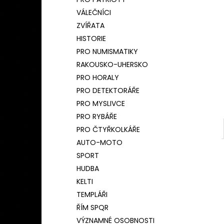
BAMBUSOVÝ TERMOHRNEK 450ML
l
ČESKÝ LEV
VÁLEČNÍCI
590 Kč
ZVÍŘATA
Původně:
650 Kč
HISTORIE
PRO NUMISMATIKY
RAKOUSKO-UHERSKO
PRO HORALY
PRO DETEKTORÁŘE
PRO MYSLIVCE
PRO RYBÁŘE
PRO ČTYŘKOLKÁŘE
AUTO-MOTO
SPORT
HUDBA
KELTI
TEMPLÁŘI
ŘÍM SPQR
VÝZNAMNÉ OSOBNOSTI