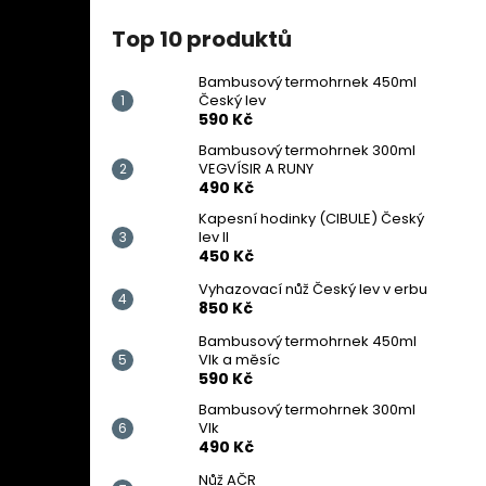
Top 10 produktů
Bambusový termohrnek 450ml
Český lev
590 Kč
Bambusový termohrnek 300ml
VEGVÍSIR A RUNY
490 Kč
Kapesní hodinky (CIBULE) Český
lev II
450 Kč
Vyhazovací nůž Český lev v erbu
850 Kč
Bambusový termohrnek 450ml
Vlk a měsíc
590 Kč
Bambusový termohrnek 300ml
Vlk
490 Kč
Nůž AČR