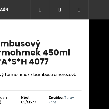
Hledat
Přihlášení
Nákupní
RAŠNY
košík
ambusový
rmohrnek 450ml
A*S*H 4077
ový termo hrnek z bambusu a nerezové
Následující
ýden
Kód:
Značka:
Tara-
)
65/M577
Print