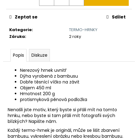
č
u
j
Zeptat se
Sdílet
e
m
Kategorie
:
TERMO-HRNKY
e
Záruka
:
2 roky
BAMBUSOVÝ
Popis
Diskuze
TERMOHRNEK
300ML
VLK
Nerezový hrnek uvnitř
Dýha vyrobená z bambusu
490
Kč
Dobře těsnící víčko na závit
Původně:
Objem 450 ml
550
Hmotnost 200 g
Kč
protismyková pěnová podložka
Nenašli jste motiv, který byste si přáli mít na tomto
hrnku, nebo byste si tam přáli mít fotografii svých
blízkých? Napište nám.
Každý termo-hrnek je originál, může se lišit zbarvení
bambusu, vykreslení obrázku nebo kresbou bambusu.