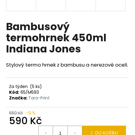
a
j
í
Bambusový
t
termohrnek 450ml
?
Indiana Jones
Stylový termo hrnek z bambusu a nerezové oceli.
HLEDAT
Za týden
(5 ks)
Kód:
65/M593
D
Značka:
Tara-Print
o
p
650 Kč
–9 %
o
590 Kč
r
Měrná
u
DO KOŠÍKU
cena: