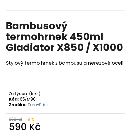
a
j
í
Bambusový
t
termohrnek 450ml
?
Gladiator X850 / X1000
Stylový termo hrnek z bambusu a nerezové oceli.
HLEDAT
D
Za týden
(5 ks)
o
Kód:
65/M98
Značka:
Tara-Print
p
o
r
650 Kč
–9 %
590 Kč
u