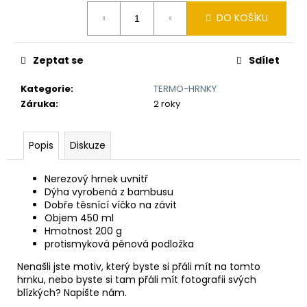
č
Měrná
u
DO KOŠÍKU
cena:
j
e
m
Zeptat se
Sdílet
e
Kategorie
:
TERMO-HRNKY
Záruka
:
2 roky
VYHAZOVACÍ
NŮŽ
ČESKÝ
Popis
Diskuze
LEV
V
ERBU
Nerezový hrnek uvnitř
Dýha vyrobená z bambusu
850
Dobře těsnící víčko na závit
Kč
Objem 450 ml
Hmotnost 200 g
protismyková pěnová podložka
Nenašli jste motiv, který byste si přáli mít na tomto
hrnku, nebo byste si tam přáli mít fotografii svých
blízkých? Napište nám.