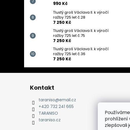
990 Kč
Tlustý groš Václava II. k výročí
ražby 725 let č.28
7 250 Kč
Tlustý groš Václava II. k výročí
ražby 725 let č.75
7 250 Kč
Tlustý groš Václava II. k výročí
ražby 725 let č.36
7 250 Kč
Z
á
Kontakt
p
a
taraniso
@
email.cz
t
+420 732 241 665
Používáme
í
TARANISO
prohlížení
taraniso.cz
zlepšovali 