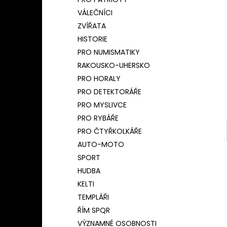
BAMBUSOVÝ TERMOHRNEK 450ML
l
ČESKÝ LEV
VÁLEČNÍCI
590 Kč
ZVÍŘATA
Původně:
650 Kč
HISTORIE
PRO NUMISMATIKY
RAKOUSKO-UHERSKO
PRO HORALY
PRO DETEKTORÁŘE
PRO MYSLIVCE
PRO RYBÁŘE
PRO ČTYŘKOLKÁŘE
AUTO-MOTO
SPORT
HUDBA
KELTI
TEMPLÁŘI
ŘÍM SPQR
VÝZNAMNÉ OSOBNOSTI