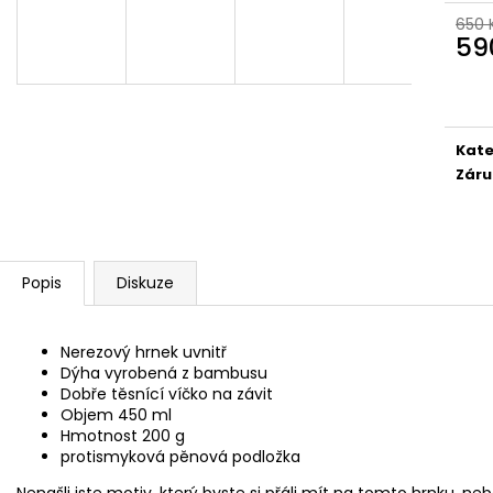
BAMBUSOVÝ TERMOHRNEK 300ML
KAPESNÍ HODINKY
VEGVÍSIR A RUNY
650 
450 Kč
59
490 Kč
Původně:
490 K
Měr
Původně:
550 Kč
cena
Kate
Záru
Popis
Diskuze
Nerezový hrnek uvnitř
Dýha vyrobená z bambusu
Dobře těsnící víčko na závit
Objem 450 ml
Hmotnost 200 g
protismyková pěnová podložka
Nenašli jste motiv, který byste si přáli mít na tomto hrnku, neb