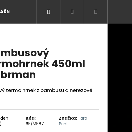
Hledat
Přihlášení
Nákupní
RAŠNY
košík
ambusový
rmohrnek 450ml
obrman
ový termo hrnek z bambusu a nerezové
Následující
ýden
Kód:
Značka:
Tara-
)
65/M587
Print