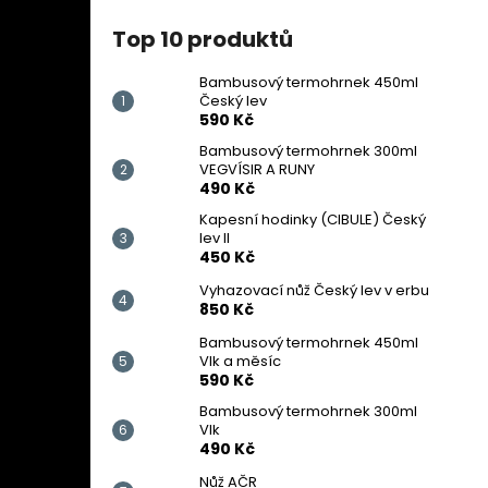
Top 10 produktů
Bambusový termohrnek 450ml
Český lev
590 Kč
Bambusový termohrnek 300ml
VEGVÍSIR A RUNY
490 Kč
Kapesní hodinky (CIBULE) Český
lev II
450 Kč
Vyhazovací nůž Český lev v erbu
850 Kč
Bambusový termohrnek 450ml
Vlk a měsíc
590 Kč
Bambusový termohrnek 300ml
Vlk
490 Kč
Nůž AČR