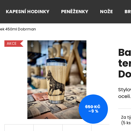
KAPESNÍ HODINKY
PENĚŽENKY
NOŽE
B
ek 450ml Dobrman
Co potřebujete najít?
AKCE
B
HLEDAT
te
D
Doporučujeme
Styl
oceli.
650 KČ
–9 %
Za t
(5 ks