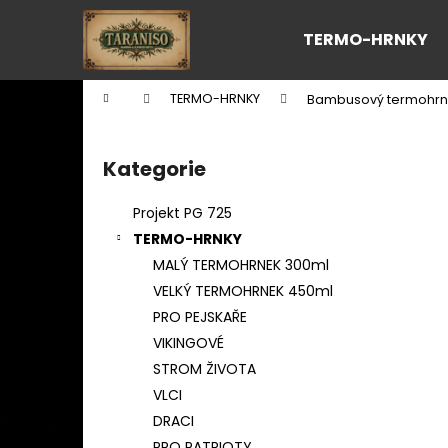
K
Přejít
na
o
TERMO-HRNKY
obsah
Zpět
Zpět
š
do
do
í
Domů
TERMO-HRNKY
Bambusový termohrn
k
obchodu
obchodu
P
o
Kategorie
Přeskočit
s
kategorie
t
Projekt PG 725
r
TERMO-HRNKY
a
MALÝ TERMOHRNEK 300ml
n
VELKÝ TERMOHRNEK 450ml
n
PRO PEJSKAŘE
í
VIKINGOVÉ
p
STROM ŽIVOTA
a
VLCI
n
DRACI
e
PRO PATRIOTY