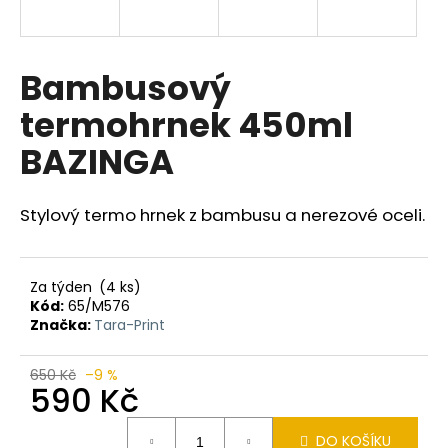
a
j
í
Bambusový
t
termohrnek 450ml
?
BAZINGA
Stylový termo hrnek z bambusu a nerezové oceli.
HLEDAT
Za týden
(4 ks)
Kód:
65/M576
D
Značka:
Tara-Print
o
p
650 Kč
–9 %
o
590 Kč
r
Měrná
u
DO KOŠÍKU
cena: