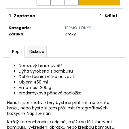
č
u
j
Zeptat se
Sdílet
e
m
Kategorie
:
TERMO-HRNKY
e
Záruka
:
2 roky
KAPESNÍ
Popis
Diskuze
HODINKY
(CIBULE)
ČESKÝ
Nerezový hrnek uvnitř
LEV
Dýha vyrobená z bambusu
II
Dobře těsnící víčko na závit
450
Objem 450 ml
Kč
Hmotnost 200 g
Původně:
protismyková pěnová podložka
490
Kč
Nenašli jste motiv, který byste si přáli mít na tomto
hrnku, nebo byste si tam přáli mít fotografii svých
blízkých? Napište nám.
Každý termo-hrnek je originál, může se lišit zbarvení
bambusu, vykreslení obrázku nebo kresbou bambusu.