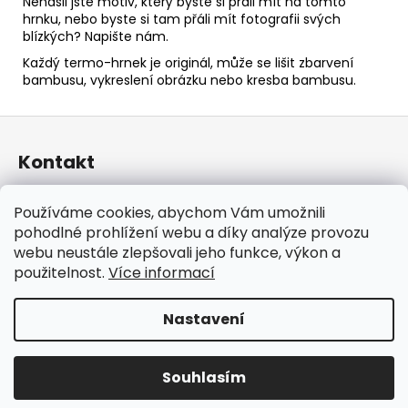
Nenašli jste motiv, který byste si přáli mít na tomto
hrnku, nebo byste si tam přáli mít fotografii svých
blízkých? Napište nám.
Každý termo-hrnek je originál, může se lišit zbarvení
bambusu, vykreslení obrázku nebo kresba bambusu.
Z
á
Kontakt
p
a
taraniso
@
email.cz
Používáme cookies, abychom Vám umožnili
t
+420 732 241 665
pohodlné prohlížení webu a díky analýze provozu
í
TARANISO
webu neustále zlepšovali jeho funkce, výkon a
taraniso.cz
použitelnost.
Více informací
Nastavení
Vytvořil Shoptet
Copyright 2026
TARANISO
. Všechna práva vyhrazena.
Souhlasím
Upravit nastavení cookies