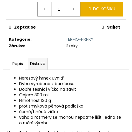
č
Měrná
u
DO KOŠÍKU
cena:
j
e
m
Zeptat se
Sdílet
e
Kategorie
:
TERMO-HRNKY
Záruka
:
2 roky
TLUSTÝ
GROŠ
VÁCLAVA
Popis
Diskuze
II.
K
VÝROČÍ
Nerezový hrnek uvnitř
RAŽBY
Dýha vyrobená z bambusu
725
Dobře těsnící víčko na závit
LET
Objem 300 ml
Č.75
Hmotnost 130 g
7
protismyková pěnová podložka
250
černé/hnědé víčko
Kč
váha a rozměry se mohou nepatrně lišit, jedná se
o ruční výrobu.