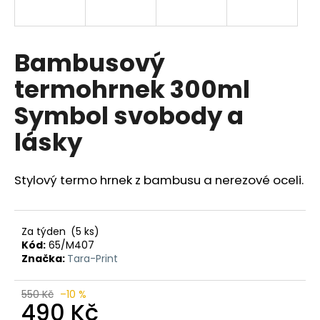
a
j
í
Bambusový
t
termohrnek 300ml
?
Symbol svobody a
lásky
HLEDAT
Stylový termo hrnek z bambusu a nerezové oceli.
D
Za týden
(5 ks)
o
Kód:
65/M407
p
Značka:
Tara-Print
o
r
550 Kč
–10 %
490 Kč
u