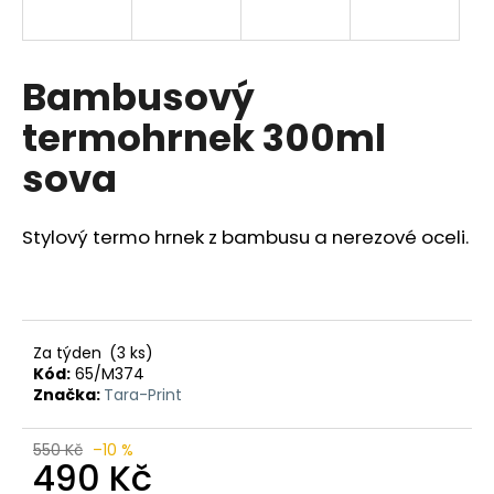
a
j
í
Bambusový
t
termohrnek 300ml
?
sova
Stylový termo hrnek z bambusu a nerezové oceli.
HLEDAT
D
Za týden
(3 ks)
o
Kód:
65/M374
Značka:
Tara-Print
p
o
r
550 Kč
–10 %
490 Kč
u