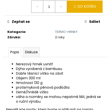
č
Měrná
u
DO KOŠÍKU
cena:
j
e
m
Zeptat se
Sdílet
e
Kategorie
:
TERMO-HRNKY
Záruka
:
2 roky
BAMBUSOVÝ
TERMOHRNEK
300ML
Popis
Diskuze
VEGVÍSIR
A
RUNY
Nerezový hrnek uvnitř
Dýha vyrobená z bambusu
490
Dobře těsnící víčko na závit
Kč
Původně:
Objem 300 ml
550
Hmotnost 130 g
Kč
protismyková pěnová podložka
černé/hnědé víčko
váha a rozměry se mohou nepatrně lišit, jedná se
o ruční výrobu.
Nenašli jste motiv, který byste si přáli mít na tomto