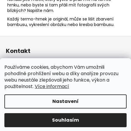
hrnku, nebo byste si tam přáli mít fotografii svých
blízkých? Napište nám.
Každý termo-hrnek je originál, může se lišit zbarvení
bambusu, vykreslení obrázku nebo kresba bambusu.
Z
á
Kontakt
p
a
taraniso
@
email.cz
Používáme cookies, abychom Vám umožnili
t
+420 732 241 665
pohodlné prohlížení webu a díky analýze provozu
í
TARANISO
webu neustále zlepšovali jeho funkce, výkon a
taraniso.cz
použitelnost.
Více informací
Nastavení
Vytvořil Shoptet
Copyright 2026
TARANISO
. Všechna práva vyhrazena.
Souhlasím
Upravit nastavení cookies