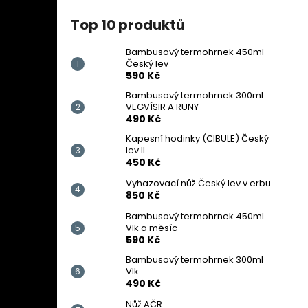
Top 10 produktů
Bambusový termohrnek 450ml
Český lev
590 Kč
Bambusový termohrnek 300ml
VEGVÍSIR A RUNY
490 Kč
Kapesní hodinky (CIBULE) Český
lev II
450 Kč
Vyhazovací nůž Český lev v erbu
850 Kč
Bambusový termohrnek 450ml
Vlk a měsíc
590 Kč
Bambusový termohrnek 300ml
Vlk
490 Kč
Nůž AČR