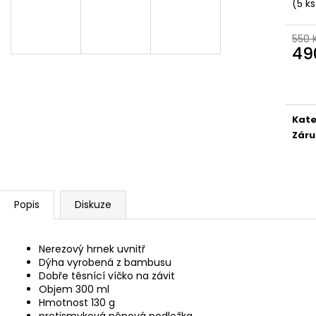
BAMBUSOVÝ TERMOHRNEK 300ML
KAPESNÍ HODINKY
(5 ks
VEGVÍSIR A RUNY
450 Kč
490 Kč
Původně:
490 K
550 
Původně:
550 Kč
49
Měr
cena
Kate
Záru
Popis
Diskuze
Nerezový hrnek uvnitř
Dýha vyrobená z bambusu
Dobře těsnící víčko na závit
Objem 300 ml
Hmotnost 130 g
protismyková pěnová podložka