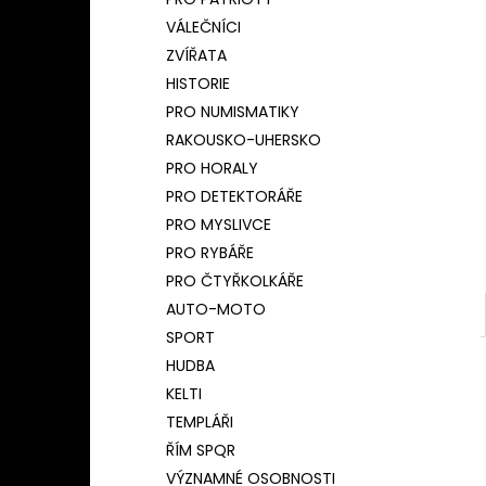
BAMBUSOVÝ TERMOHRNEK 450ML
l
ČESKÝ LEV
VÁLEČNÍCI
590 Kč
ZVÍŘATA
Původně:
650 Kč
HISTORIE
PRO NUMISMATIKY
RAKOUSKO-UHERSKO
PRO HORALY
PRO DETEKTORÁŘE
PRO MYSLIVCE
PRO RYBÁŘE
PRO ČTYŘKOLKÁŘE
AUTO-MOTO
SPORT
HUDBA
KELTI
TEMPLÁŘI
ŘÍM SPQR
VÝZNAMNÉ OSOBNOSTI