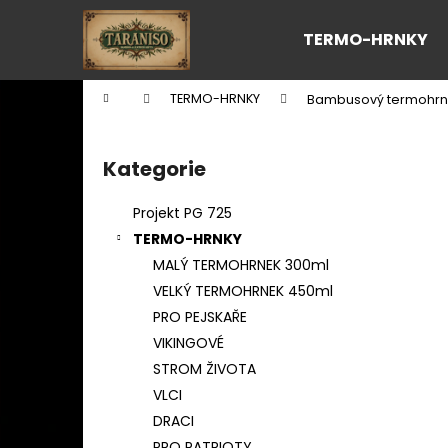
K
Přejít
na
o
TERMO-HRNKY
obsah
Zpět
Zpět
š
do
do
í
Domů
TERMO-HRNKY
Bambusový termohrne
k
obchodu
obchodu
P
o
Kategorie
Přeskočit
s
kategorie
t
Projekt PG 725
r
TERMO-HRNKY
a
MALÝ TERMOHRNEK 300ml
n
VELKÝ TERMOHRNEK 450ml
n
PRO PEJSKAŘE
í
VIKINGOVÉ
p
STROM ŽIVOTA
a
VLCI
n
DRACI
e
PRO PATRIOTY