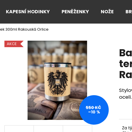
KAPESNÍ HODINKY
PENĚŽENKY
NOŽE
B
k 300ml Rakouská Orlice
Co potřebujete najít?
AKCE
B
HLEDAT
te
Ra
Doporučujeme
Styl
oceli.
550 KČ
–10 %
Za t