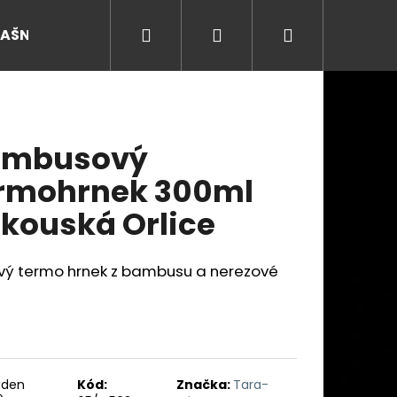
Hledat
Přihlášení
Nákupní
RAŠNY
košík
ambusový
rmohrnek 300ml
kouská Orlice
ový termo hrnek z bambusu a nerezové
Následující
ýden
Kód:
Značka:
Tara-