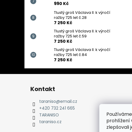
990 Kč
Tlustý groš Václava II. k výročí
ražby 725 let č.28
7 250 Kč
Tlustý groš Václava II. k výročí
ražby 725 let č.59
7 250 Kč
Tlustý groš Václava II. k výročí
ražby 725 let č.84
7 250 Kč
Z
á
Kontakt
p
a
taraniso
@
email.cz
t
+420 732 241 665
Používáme
í
TARANISO
prohlížení
taraniso.cz
zlepšovali 