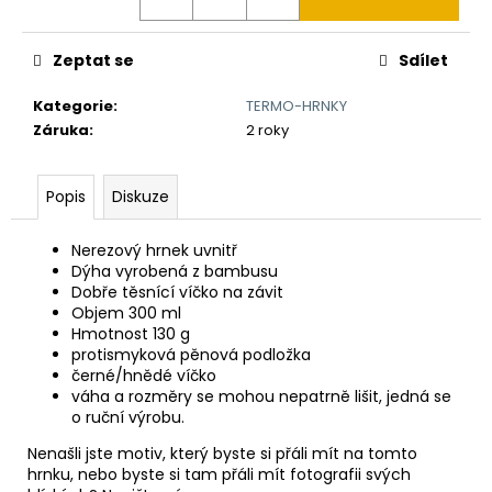
č
u
j
Zeptat se
Sdílet
e
m
Kategorie
:
TERMO-HRNKY
e
Záruka
:
2 roky
KAPESNÍ
Popis
Diskuze
HODINKY
(CIBULE)
ČESKÝ
Nerezový hrnek uvnitř
LEV
Dýha vyrobená z bambusu
II
Dobře těsnící víčko na závit
450
Objem 300 ml
Kč
Hmotnost 130 g
Původně:
protismyková pěnová podložka
490
černé/hnědé víčko
Kč
váha a rozměry se mohou nepatrně lišit, jedná se
o ruční výrobu.
Nenašli jste motiv, který byste si přáli mít na tomto
hrnku, nebo byste si tam přáli mít fotografii svých