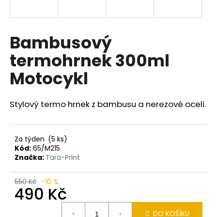
a
j
í
Bambusový
t
termohrnek 300ml
?
Motocykl
Stylový termo hrnek z bambusu a nerezové oceli.
HLEDAT
Za týden
(5 ks)
Kód:
65/M215
D
Značka:
Tara-Print
o
p
550 Kč
–10 %
o
490 Kč
r
Měrná
u
DO KOŠÍKU
cena: